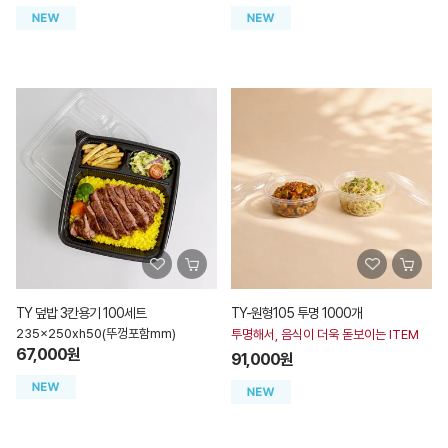
TY 덮밥 3칸용기 100세트
TY-원형105 투명 1000개
235x250xh50(뚜껑포함mm)
투명해서, 음식이 더욱 돋보이는 ITEM
67,000원
91,000원