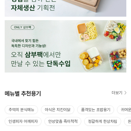
메뉴별 추천용기
더보기
추억의 분식메뉴
야식은 치킨이닭
품격있는 초밥용기
귀여운
인생피자 어깨피자
안성맞춤 죽이척척
정갈하게 한상차림