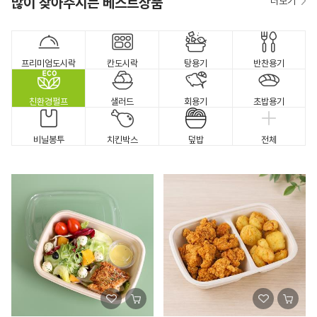
많이 찾아주시는 베스트상품
더보기
프리미엄도시락
칸도시락
탕용기
반찬용기
친환경펄프
샐러드
회용기
초밥용기
비닐봉투
치킨박스
덮밥
전체