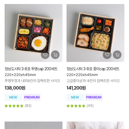
정성도시락 3-8호 투명cap 200세트
정성도시락 3-8호 종이cap 200세트
220x220xh45mm
220x220xh45mm
투명뚜껑과 내피8칸의 컴팩트한 사이즈
고급종이상자! 8칸의 컴팩트한 사이즈
138,000원
141,200원
(82)
(45)