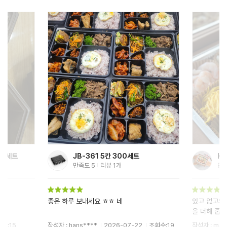
KLB 케이터링)중 50세트 /패드1호별매
만족도
5
리뷰
20
개
만
있고 없고의 차이가 확 납니다. 케이터링에 품격
배송빠르고
을 더해 줍니다.
2
조회수:19
작성자 : mari****
2026-07-08
조회수:21
작성자 : vio