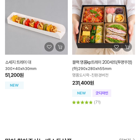
소세지 트레이 대
블랙 명품kp트레이 200세트(투명뚜껑)
300x40xh30mm
(하)290x280xh55mm
51,200원
명품도시락-친환경버전
231,400원
(71)