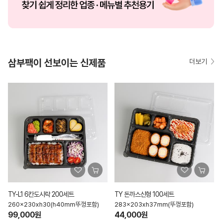
삼부팩이 선보이는 신제품
더보기
TY-L1 6칸도시락 200세트
TY 돈까스신형 100세트
260x230xh30(h40mm뚜껑포함)
283x203xh37mm(뚜껑포함)
99,000원
44,000원