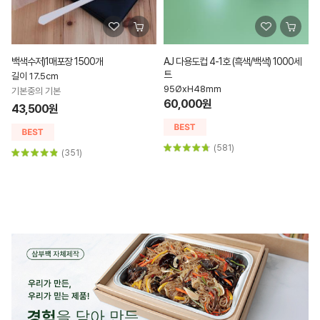
AJ 다용도컵 4-1호 (흑색/백색) 1000세
KP7치-둥근대나무)어머-2 [2000개]
트
길이 200mm
95ØxH48mm
어머! 이건 꼭 먹어야해!!
60,000원
43,000원
(581)
(5)