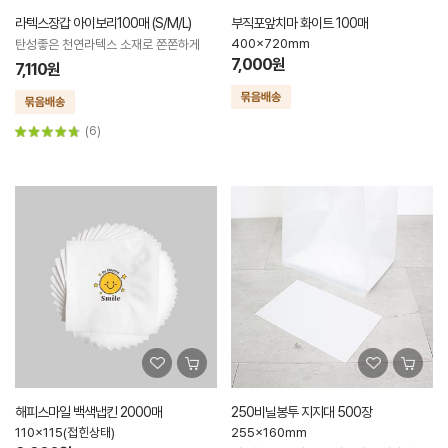
라텍스장갑 아이보리100매 (S/M/L)
부직포앞치마 화이트 100매
400x720mm
탄성좋은 천연라텍스 소재로 쫀쫀하게
7,000원
7,110원
(6)
해피스마일 백색냅킨 2000매
250비닐봉투 지지대 500장
110x115(접힌상태)
255x160mm