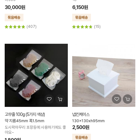
30,000원
6,150원
(407)
(15)
고무줄 100g (5가지 색상)
냅킨케이스
약 지름45mm 폭1.5mm
130x130xh95mm
2,500원
도시락마무리 포장등에 사용하기에도 좋
아요~