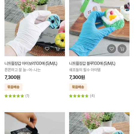
니트릴장갑 아이보리100매 (S/M/L)
니트릴장갑 블루100매 (S/M/L)
쫀쫀하고 잘 늘~어~나는
쉐프들의 필수 아이템
7,300원
7,300원
(1)
(4)