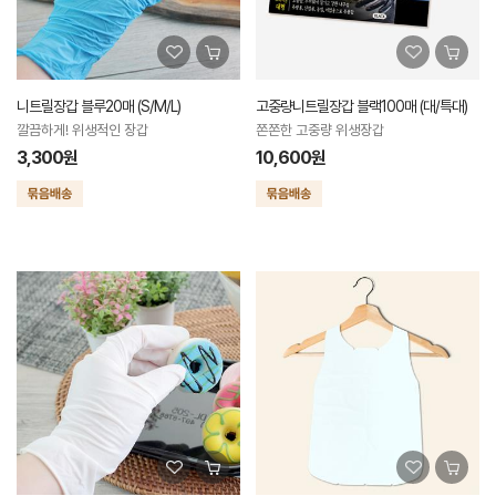
니트릴장갑 블루20매 (S/M/L)
고중량니트릴장갑 블랙100매 (대/특대)
깔끔하게! 위생적인 장갑
쫀쫀한 고중량 위생장갑
3,300원
10,600원