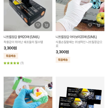
니트릴장갑 블랙20매 (S/M/L)
니트릴장갑 아이보리20매 (S/M/L)
착용감이 뛰어난 쉐프들의 필수템
식품손질할때는 위생적인 니트릴장갑으
로
3,300원
3,300원
(1)