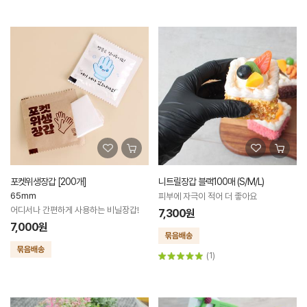
포켓위생장갑 [200개]
니트릴장갑 블랙100매 (S/M/L)
65mm
피부에 자극이 적어 더 좋아요
어디서나 간편하게 사용하는 비닐장갑!
7,300원
7,000원
(1)