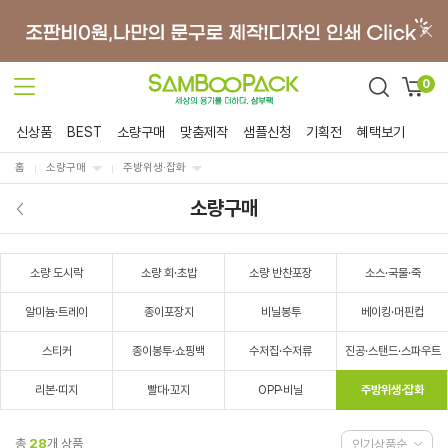
0
신상품
BEST
소량구매
맞춤제작
샘플신청
기획전
혜택보기
홈
소량구매
주방위생·잡화
소량구매
소량 도시락
소량 회·초밥
소량 반찬포장
소스·국물·죽
알미늄·트레이
종이포장지
비닐봉투
베이킹·머핀컵
스티커
종이봉투·쇼핑백
수저집·수저류
진공·스탠드·스파우트
리본·띠지
빨대·꼬지
OPP·비닐
주방위생·잡화
총
28
개 상품