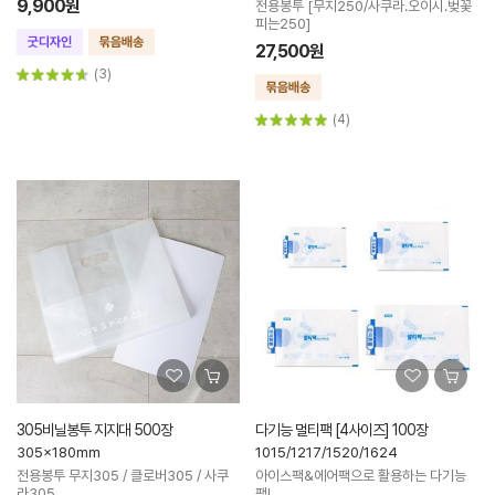
9,900원
전용봉투 [무지250/사쿠라.오이시.벚꽃
피는250]
27,500원
(3)
(4)
305비닐봉투 지지대 500장
다기능 멀티팩 [4사이즈] 100장
305x180mm
1015/1217/1520/1624
전용봉투 무지305 / 클로버305 / 사쿠
아이스팩&에어팩으로 활용하는 다기능
라305
팩!