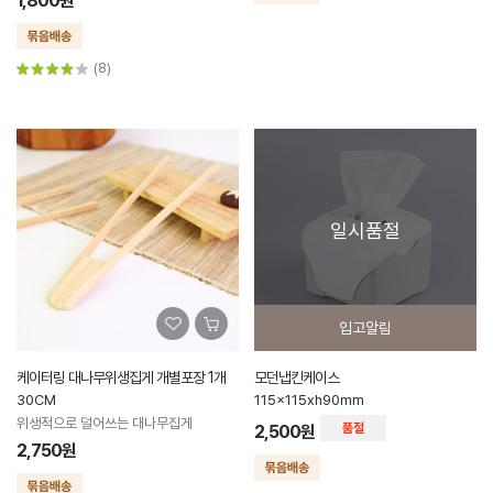
1,800원
(8)
일시품절
입고알림
케이터링 대나무위생집게 개별포장 1개
모던냅킨케이스
30CM
115x115xh90mm
위생적으로 덜어쓰는 대나무집게
2,500원
2,750원