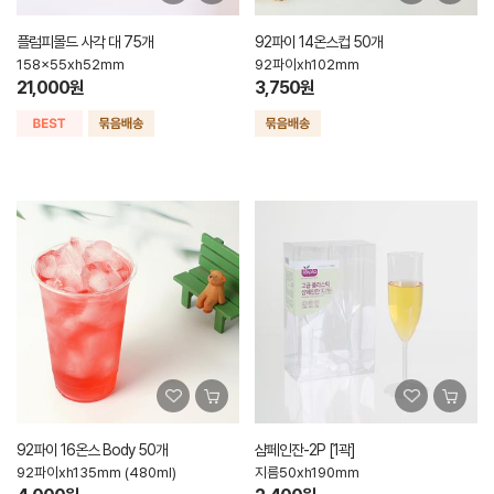
플럼피몰드 사각 대 75개
92파이 14온스컵 50개
158x55xh52mm
92파이xh102mm
21,000원
3,750원
92파이 16온스 Body 50개
샴페인잔-2P [1곽]
92파이xh135mm (480ml)
지름50xh190mm