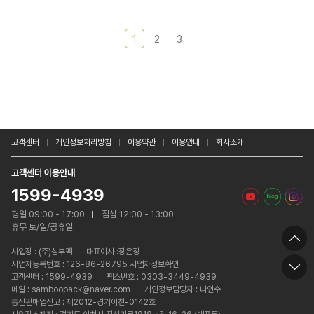
1
2
3
고객센터
개인정보처리방침
이용약관
이용안내
회사소개
고객센터 이용안내
1599-4939
평일 09:00 - 17:00
점심 12:00 - 13:00
휴무 토/일/공휴일
사업장 :
(주)삼부팩
대표이사 :장은정
사업자등록번호 : 126-86-26795 사업자정보확인
고객센터 : 1599-4939
팩스번호 : 0303-3449-4939
메일 : samboopack@naver.com
개인정보담당자 : 나인수
통신판매업신고 : 제2012-경기이천-0142호