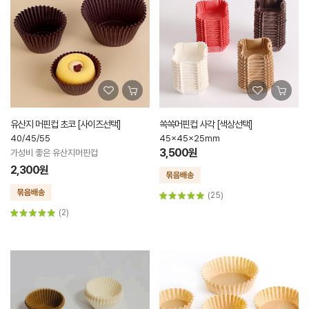
유산지 머핀컵 초코 [사이즈선택]
쏙쏙머핀컵 사각 [색상선택]
40/45/55
45x45x25mm
3,500원
가성비 좋은 유산지머핀컵
2,300원
(25)
(2)