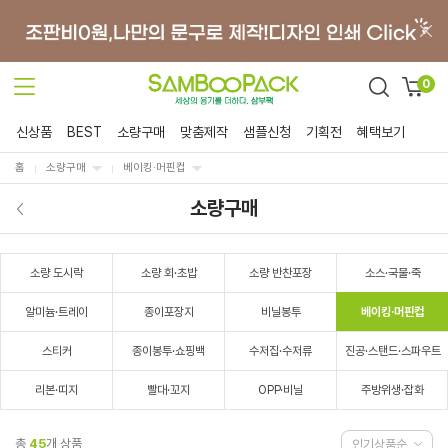
0
신상품
BEST
소량구매
맞춤제작
샘플신청
기획전
혜택보기
홈
소량구매
베이킹·머핀컵
소량구매
소량 도시락
소량 회·초밥
소량 반찬포장
소스·국물·죽
알미늄·트레이
종이포장지
비닐봉투
베이킹·머핀컵
스티커
종이봉투·쇼핑백
수저집·수저류
진공·스탠드·스파우트
리본·띠지
빨대·꼬지
OPP·비닐
주방위생·잡화
총
45
개 상품