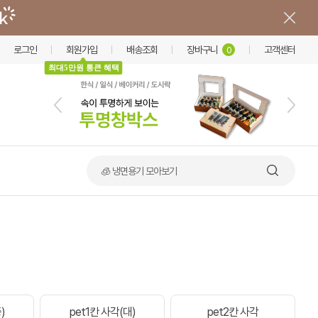
로그인
회원가입
배송조회
장바구니
고객센터
0
최대5만원 통큰 혜택
🧊 냉면용기 모아보기
)
pet1칸 사각(대)
pet2칸 사각