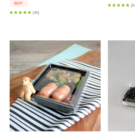
(5
(40)