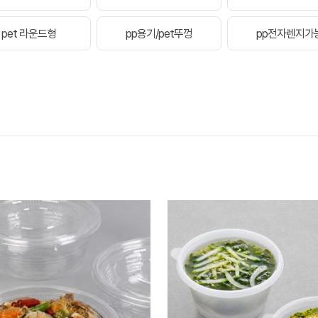
pet 라운드형
pp용기/pet뚜껑
pp전자렌지가