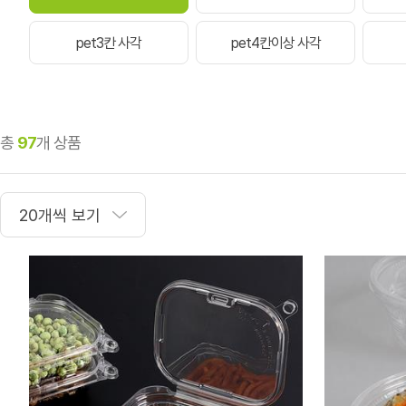
pet3칸 사각
pet4칸이상 사각
총
97
개 상품