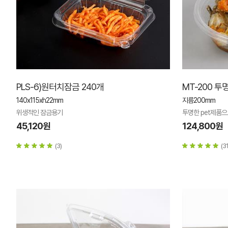
PLS-6)원터치잠금 240개
MT-200 투
140x115xh22mm
지름200mm
위생적인 잠금용기
투명한 pet제품
45,120원
124,800원
(3)
(31