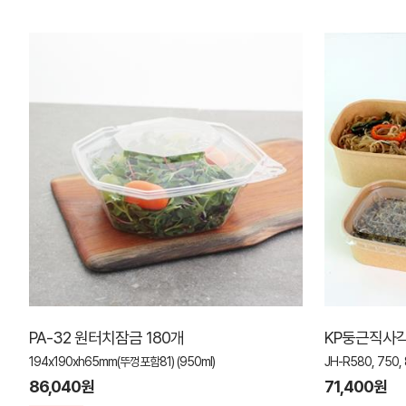
PA-32 원터치잠금 180개
KP둥근직사각 
194x190xh65mm(뚜껑포함81) (950ml)
JH-R580, 750, 
86,040원
71,400원