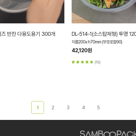
즈 반찬 다용도용기 300개
DL-514-1(소스탑재형) 투명 1
지름200x h70mm (뚜껑포함90)
42,120원
(10)
2
3
4
5
1