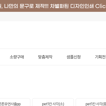
소량구매
맞춤제작
샘플신청
기획전
튼튼유연사출pp
pet1칸 사각(소)
pet1칸 사각(중