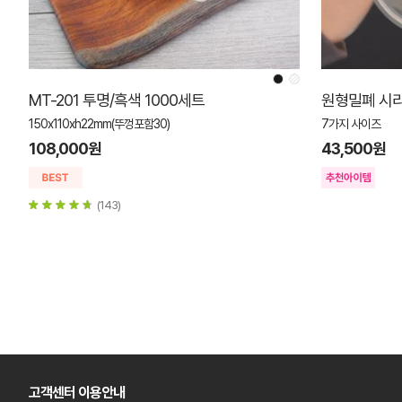
MT-201 투명/흑색 1000세트
원형밀폐 시리
150x110xh22mm(뚜껑포함30)
7가지 사이즈
108,000원
43,500원
(143)
고객센터 이용안내