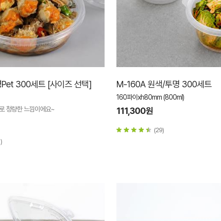
명Pet 300세트 [사이즈 선택]
M-160A 원색/투명 300세트
160파이xh80mm (800ml)
으로 청량한 느낌이에요~
111,300원
(29)
)