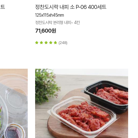
세트
정찬도시락 내피 소 P-06 400세트
125x115xh45mm
정찬도시락 분리형 내피~ 4칸
71,600원
(248)