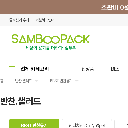
즐겨찾기 추가
회원혜택안내
신상품
BEST
홈
반찬.샐러드
BEST 반찬용기
반찬.샐러드
BEST 반찬용기
원터치잠금 고투명pet