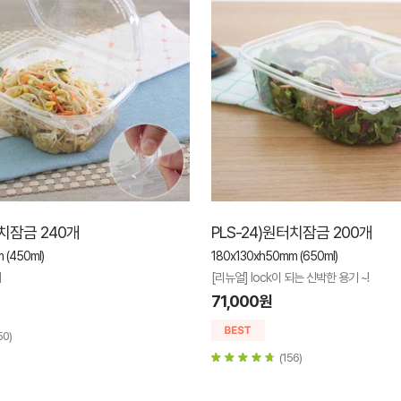
터치잠금 240개
PLS-24)원터치잠금 200개
 (450ml)
180x130xh50mm (650ml)
기
[리뉴얼] lock이 되는 신박한 용기 ~!
71,000원
50)
(156)