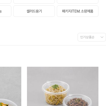
능
샐러드용기
패키지ITEM. 소량제품