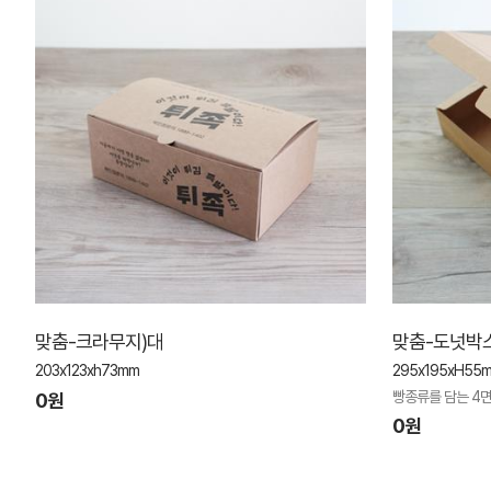
맞춤-크라무지)대
맞춤-도넛박
203x123xh73mm
295x195xH5
빵종류를 담는 4
0원
0원