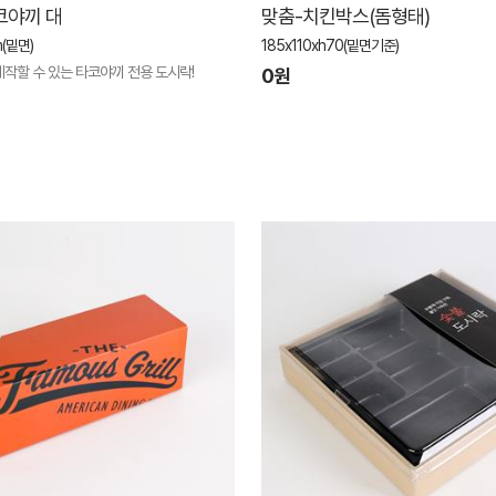
코야끼 대
맞춤-치킨박스(돔형태)
(밑면)
185x110xh70(밑면기준)
작할 수 있는 타코야끼 전용 도시락!
0원