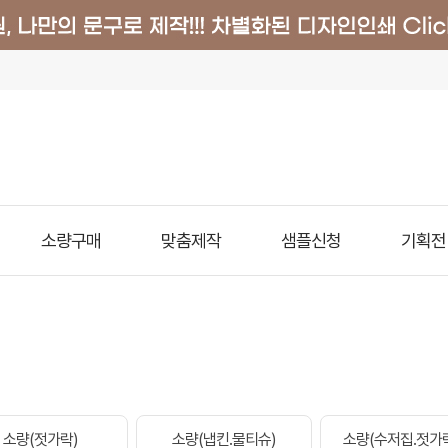
소량구매
맞춤제작
샘플신청
기획전
소량(젓가락)
소량(냅킨.물티슈)
소량(수저집.젓가