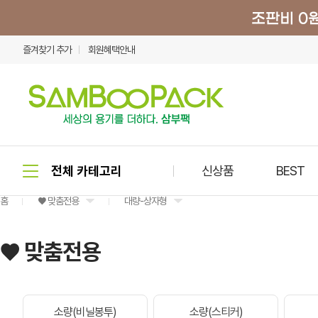
즐겨찾기 추가
회원혜택안내
신상품
BEST
홈
♥ 맞춤전용
대량-상자형
♥ 맞춤전용
소량(비닐봉투)
소량(스티커)