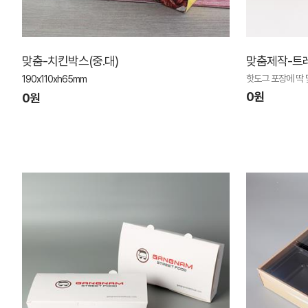
맞춤-치킨박스(중.대)
맞춤제작-트
핫도그 포장에 딱
190x110xh65mm
0원
0원