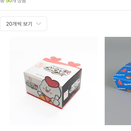
총
50
개 상품