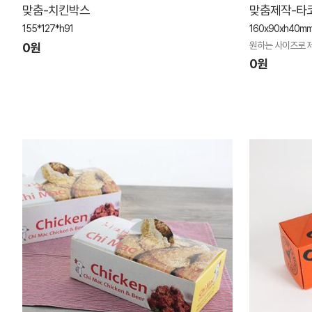
맞춤-치킨박스
맞춤제작-타
155*127*h91
160x90xh40mm
원하는 사이즈로 제
0원
0원