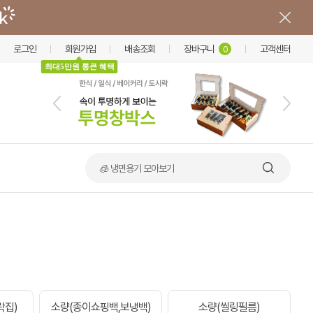
로그인
회원가입
배송조회
장바구니
고객센터
0
최대5만원 통큰 혜택
🍲 덮밥·비빔밥 가마솥용기
락집)
소량(종이쇼핑백,보냉백)
소량(씰링필름)