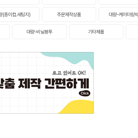
량(종이컵.세팅지)
주문제작상품
대량-케이터링
대량-비닐봉투
기타제품