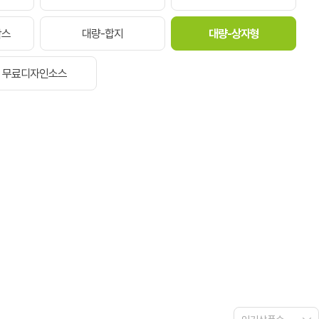
박스
대량-합지
대량-상자형
무료디자인소스