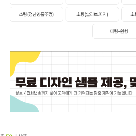
소량(정찬명품뚜껑)
소량(슬리브.띠지)
소
대량-원형