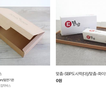
스
맞춤-SBP도시락(대)/맞춤-화
5mm/밑면기준
0원
면접착박스