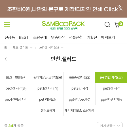
0
신상품
BEST
소량구매
맞춤제작
샘플신청
기획전
혜택보기
홈
반찬.샐러드
pet1칸 사각(소)
반찬.샐러드
BEST 반찬용기
원터치잠금 고투명pet
튼튼유연사출pp
pet1칸 사각(소)
pet1칸 사각(중)
pet1칸 사각(대)
pet2칸 사각
pet3칸 사각
pet4칸이상 사각
pet 라운드형
pp용기/pet뚜껑
pp전자렌지가능
샐러드용기
패키지ITEM. 소량제품
총
34
개 상품