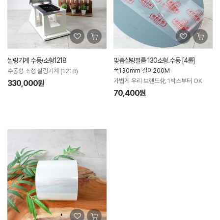
씰링기계 수동/소형1218
맞춤실링필름 130소형.수동 [4롤]
폭130mm 길이200M
수동형 소형 실링기계 (1218)
가볍게 우리 브랜드化 1박스부터 OK
330,000원
70,400원