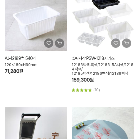
AJ-12189백 540개
실링사각 PSW-1218시리즈
120x180xH90mm
12183백색.흑색/12183-5A백색/1218
4백색/
71,280원
12185백색/12186백색/12189백색
159,300원
(10)