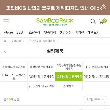
0
신상품
BEST
소량구매
맞춤제작
샘플신청
기획전
혜택보기
홈
실링제품
1218실링 .수동기계용
실링제품
대형 /특대형실링.수동
소형실링.수동기계용
중형실링.수동기계용
EHQ-200 자동기계
기계용
EHQ-350 자동기계
1215실링 .수동기계용
1218실링 .수동기계용
1915실링 .수동기계용
용
2319실링 .수동기계용
실링잡화
총
15
개 상품