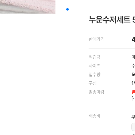
누운수저세트 
판매가격
적립금
마
사이즈
수
입수량
5
구성
1
발송마감

[
배송비