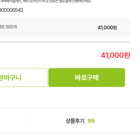
이버페이결제시, 제주.도서산지역 도선료는 별도결제 진행해주세요
000006543
트 500개
41,000
원
41,000
원
장바구니
바로구매
상품후기
99