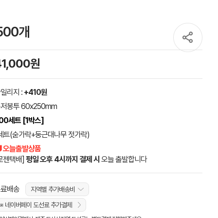
500개
41,000원
일리지 :
+410원
저봉투 60x250mm
00세트 [1박스]
세트(숟가락+둥근대나무 젓가락)
 오늘출발상품
로젠택배]
평일 오후 4시까지 결제 시
오늘 출발합니다
무료배송
지역별 추가배송비
※ 네이버페이 도선료 추가결제