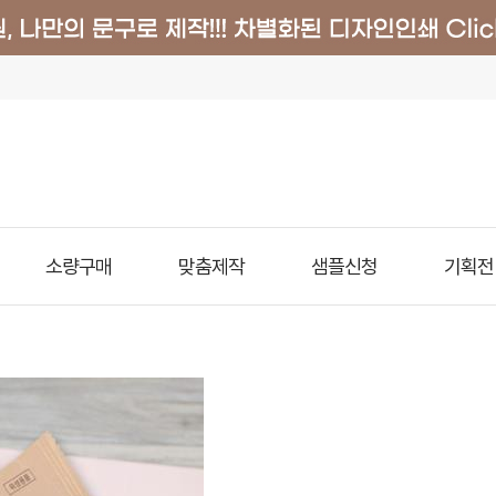
소량구매
맞춤제작
샘플신청
기획전