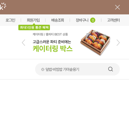
로그인
회원가입
배송조회
장바구니
고객센터
0
최대5만원 통큰 혜택
🍲 덮밥·비빔밥 가마솥용기