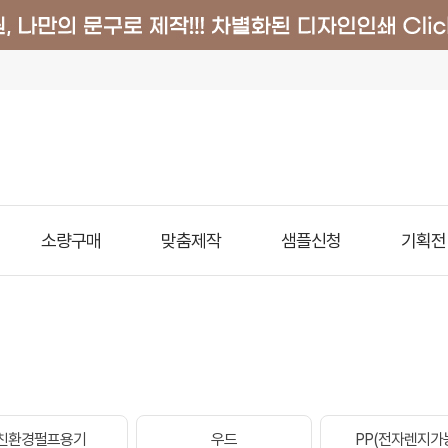
소량구매
맞춤제작
샘플신청
기획전
친환경펄프용기
우드
PP(전자렌지가