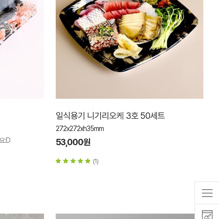
일식용기 니기리오케 3호 50세트
272x272xh35mm
요:D
53,000원
(1)