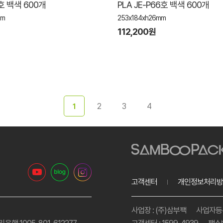
7호 백색 600개
PLA JE-P66호 백색 600개
mm
253x184xh26mm
112,200원
2
3
4
1
고객센터
개인정보처리방
사업장 : (주)삼부팩
사업자등록번