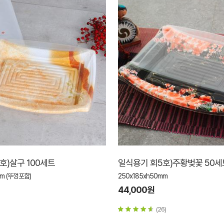
호)살구 100세트
일식용기 회5호)주황벚꽃 50세
mm (뚜껑포함)
250x185xh50mm
44,000원
(26)