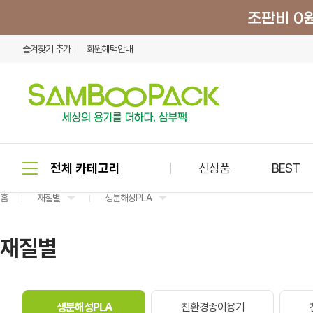
즐겨찾기 추가
회원혜택안내
신상품
BEST
홈
재질별
생분해성PLA
재질별
생분해성PLA
친환경종이용기