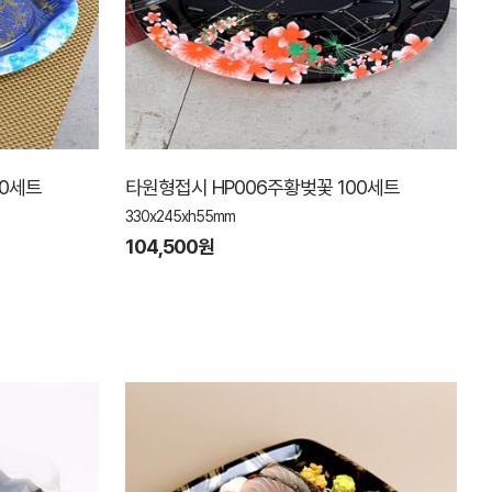
00세트
타원형접시 HP006주황벚꽃 100세트
330x245xh55mm
104,500원