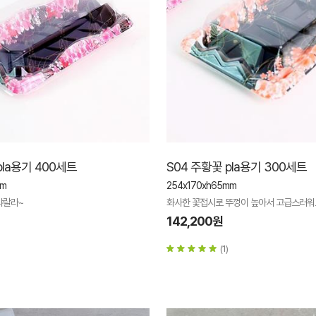
pla용기 400세트
S04 주황꽃 pla용기 300세트
mm
254x170xh65mm
샤랄라~
화사한 꽃접시로 뚜껑이 높아서 고급스러워
142,200원
(1)