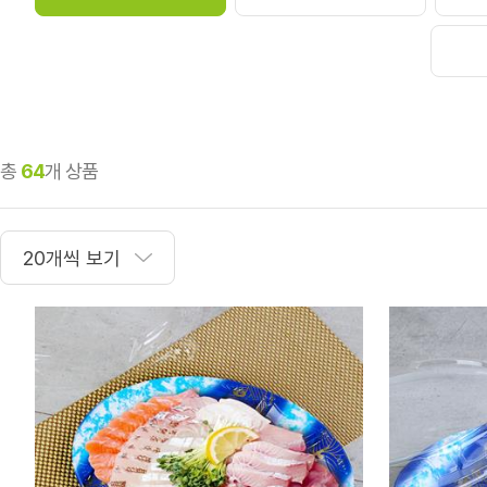
총
64
개 상품