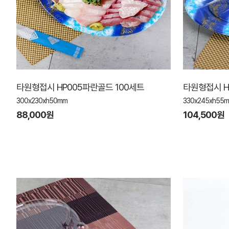
타원형접시 HP005파란골드 100세트
타원형접시 H
300x230xh50mm
330x245xh55
88,000원
104,500원