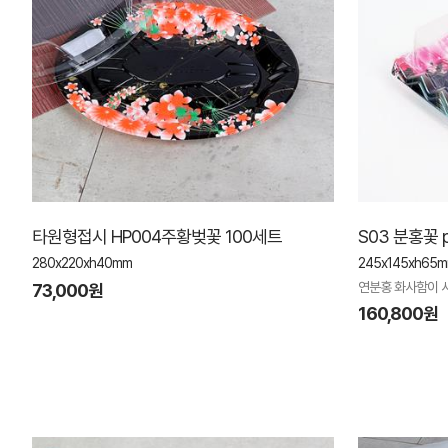
타원형접시 HP004주황벚꽃 100세트
S03 분홍꽃 
280x220xh40mm
245x145xh65
연분홍 화사함이 
73,000원
160,800원