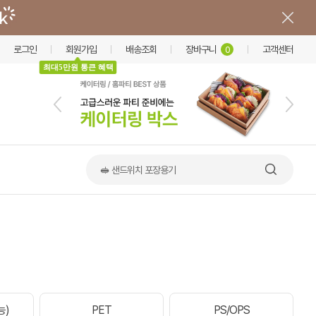
로그인
회원가입
배송조회
장바구니
고객센터
0
최대5만원 통큰 혜택
📢 한상·옹기 출시
능)
PET
PS/OPS