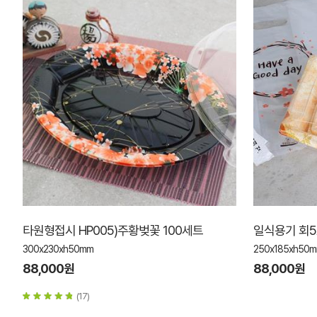
타원형접시 HP005)주황벚꽃 100세트
일식용기 회5
300x230xh50mm
250x185xh50
88,000원
88,000원
(17)