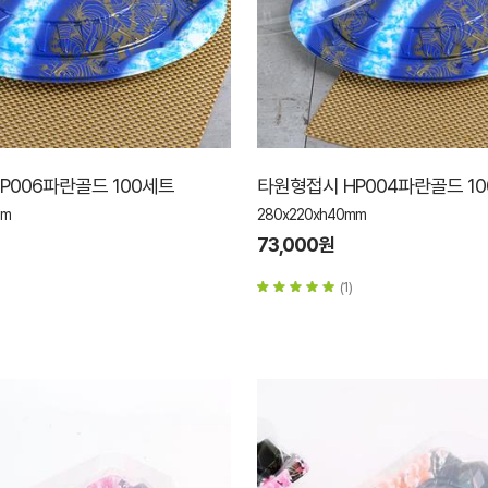
P006파란골드 100세트
타원형접시 HP004파란골드 1
mm
280x220xh40mm
73,000원
(1)