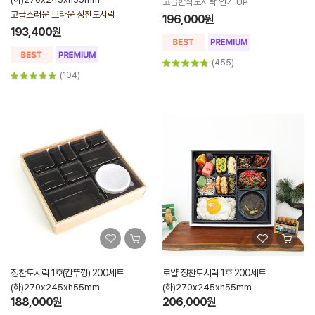
고급한식도시락 인기 UP
고급스러운 브라운 정찬도시락
196,000원
193,400원
(455)
(104)
정찬도시락 1호(칸뚜껑) 200세트
로얄 정찬도시락 1호 200세트
(하)270x245xh55mm
(하)270x245xh55mm
188,000원
206,000원