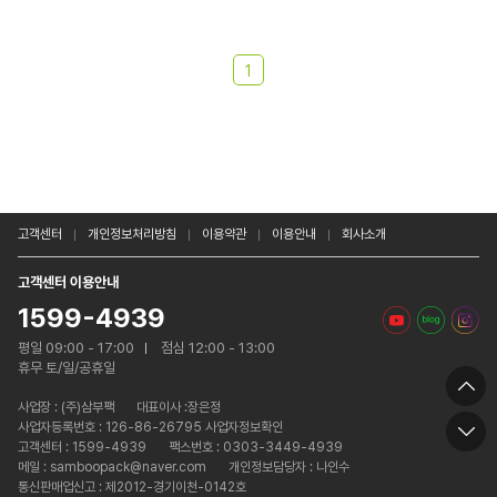
1
고객센터
개인정보처리방침
이용약관
이용안내
회사소개
고객센터 이용안내
1599-4939
평일 09:00 - 17:00
점심 12:00 - 13:00
휴무 토/일/공휴일
사업장 :
(주)삼부팩
대표이사 :장은정
사업자등록번호 : 126-86-26795 사업자정보확인
고객센터 : 1599-4939
팩스번호 : 0303-3449-4939
메일 : samboopack@naver.com
개인정보담당자 : 나인수
통신판매업신고 : 제2012-경기이천-0142호