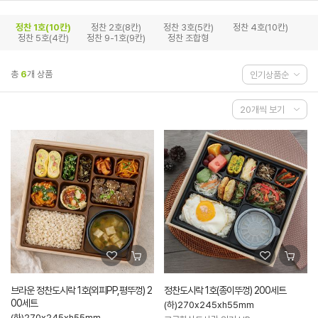
정찬 1호(10칸)
정찬 2호(8칸)
정찬 3호(5칸)
정찬 4호(10칸)
정찬 5호(4칸)
정찬 9-1호(9칸)
정찬 조합형
총
6
개 상품
브라운 정찬도시락 1호(외피PP,평뚜껑) 2
정찬도시락 1호(종이뚜껑) 200세트
00세트
(하)270x245xh55mm
(하)270x245xh55mm