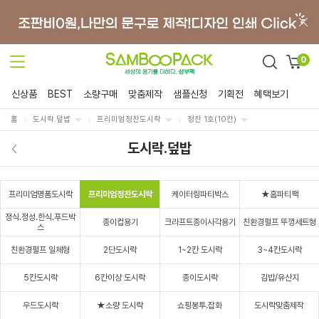
0
신상품
BEST
소량구매
맞춤제작
샘플신청
기획전
혜택보기
홈
도시락.덮밥
프리미엄정찬도시락
정찬 1호(10칸)
도시락.덮밥
프리미엄명품도시락
프리미엄정찬도시락
케이터링파티박스
★홈파티팩
정식.정성.한식.푸드박
종이컵용기
크라프트종이사각용기
친환경펄프 뚜껑세트형
스
친환경펄프 일체형
2단도시락
1~2칸 도시락
3~4칸도시락
5칸도시락
6칸이상 도시락
종이도시락
김밥/유산지
우드도시락
★소량 도시락
쇼핑봉투.잡화
도시락맞춤제작