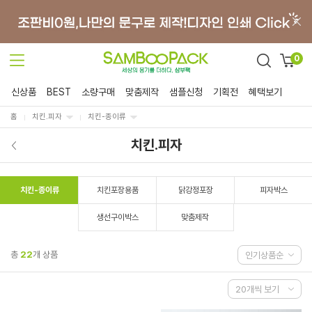
0
신상품
BEST
소량구매
맞춤제작
샘플신청
기획전
혜택보기
홈
치킨.피자
치킨-종이류
치킨.피자
치킨-종이류
치킨포장용품
닭강정포장
피자박스
생선구이박스
맞춤제작
총
22
개 상품