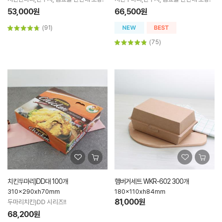
53,000원
66,500원
(91)
(75)
치킨두마리)DD대 100개
햄버거세트 WKR-602 300개
310x290xh70mm
180x110xh84mm
81,000원
두마리치킨)DD 시리즈!!
68,200원