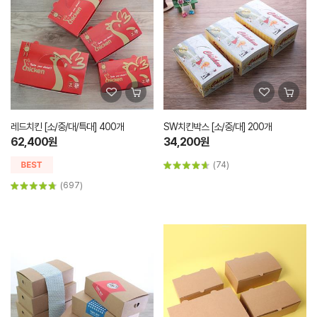
레드치킨 [소/중/대/특대] 400개
SW치킨박스 [소/중/대] 200개
62,400원
34,200원
(74)
(697)