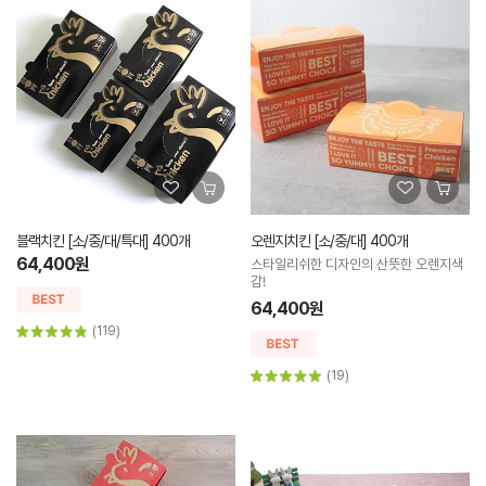
블랙치킨 [소/중/대/특대] 400개
오렌지치킨 [소/중/대] 400개
64,400원
스타일리쉬한 디자인의 산뜻한 오렌지색
감!
64,400원
(119)
(19)