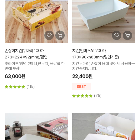
손잡이치킨)두마리 100개
치킨)인박스A1 200개
273x224x92(mm)/밑면
170x90xh60mm(밑면기준)
후라이드/양념 2마리,단무지, 음료를 한
치킨두마리)손잡이 용에 넣어서 사용하는
번에 포장!
치킨속지입니다.
63,000원
22,400원
(115)
(75)