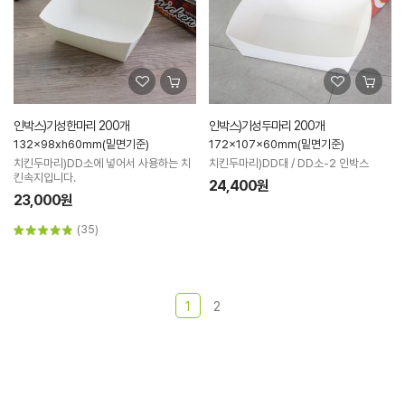
인박스)기성한마리 200개
인박스)기성두마리 200개
132x98xh60mm(밑면기준)
172x107x60mm(밑면기준)
치킨두마리)DD소에 넣어서 사용하는 치
치킨두마리)DD대 / DD소-2 인박스
킨속지입니다.
24,400원
23,000원
(35)
1
2