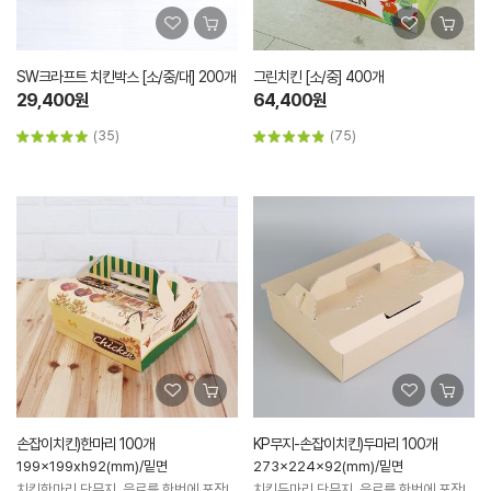
SW크라프트 치킨박스 [소/중/대] 200개
그린치킨 [소/중] 400개
29,400원
64,400원
(35)
(75)
손잡이치킨)한마리 100개
KP무지-손잡이치킨)두마리 100개
199x199xh92(mm)/밑면
273x224x92(mm)/밑면
치킨한마리,단무지, 음료를 한번에 포장!
치킨두마리,단무지, 음료를 한번에 포장!