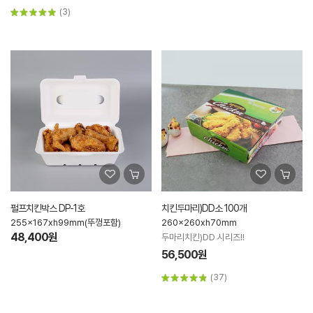
(3)
펄프치킨박스 DP-1호
치킨두마리)DD소 100개
255x167xh99mm(뚜껑포함)
260x260xh70mm
48,400원
두마리치킨)DD 시리즈!!
56,500원
(37)