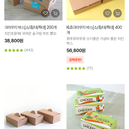
크라무지 박스[소/중/대/특대] 200개
KLB크라무지 박스[소/중/대/특대] 400
개
치킨포장에! 귀여운 숨구멍 하트 뿅:D
휘뚜루마뚜루 쓰기좋은 가성비 좋은 치킨
38,800원
박스
56,800원
(442)
(17)