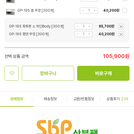
GP-195 돔 뚜껑 [300개]
40,200원
GP-195 흑투톤 소 하단Body [300개]
65,700원
GP-195 평면 뚜껑 [300개]
40,200원
105,900
원
선택 상품 금액
장바구니
바로구매
상세정보
배송정보
교환/반품정보
상품후기
239