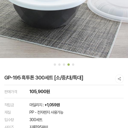
GP-195 흑투톤 300세트 [소/중/대/특대]
105,900원
판매가격
적립금
마일리지 :
+1,059원
재질
PP - 전자렌지 사용가능
입수량
300세트
사이즈
지름195파이