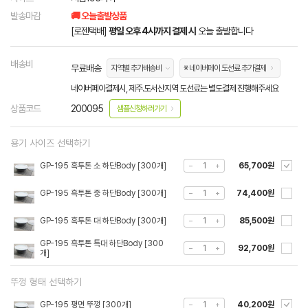
발송마감
🚚 오늘출발상품
[로젠택배]
평일 오후 4시까지 결제 시
오늘 출발합니다
배송비
무료배송
지역별 추가배송비
※ 네이버페이 도선료 추가결제
네이버페이결제시, 제주.도서산지역 도선료는 별도결제 진행해주세요
상품코드
200095
샘플신청하러가기
용기 사이즈 선택하기
GP-195 흑투톤 소 하단Body [300개]
65,700원
GP-195 흑투톤 중 하단Body [300개]
74,400원
GP-195 흑투톤 대 하단Body [300개]
85,500원
GP-195 흑투톤 특대 하단Body [300
92,700원
개]
뚜껑 형태 선택하기
GP-195 평면 뚜껑 [300개]
40,200원