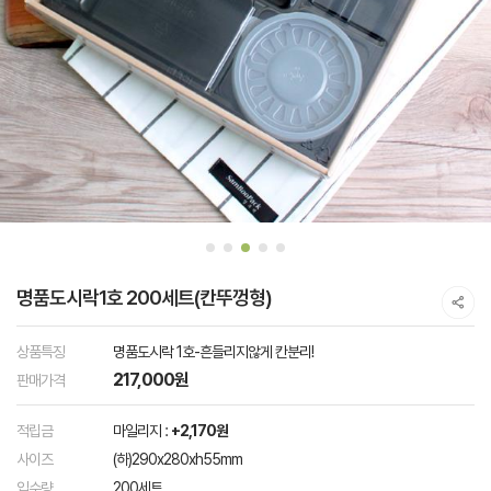
명품도시락1호 200세트(칸뚜껑형)
상품특징
명품도시락 1호-흔들리지않게 칸분리!
217,000원
판매가격
적립금
마일리지 :
+2,170원
사이즈
(하)290x280xh55mm
입수량
200세트