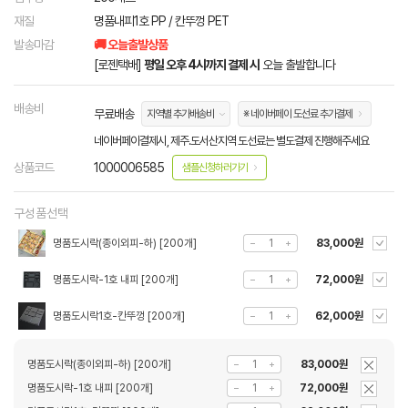
재질
명품내피1호 PP / 칸뚜껑 PET
발송마감
🚚 오늘출발상품
[로젠택배]
평일 오후 4시까지 결제 시
오늘 출발합니다
배송비
무료배송
지역별 추가배송비
※ 네이버페이 도선료 추가결제
네이버페이결제시, 제주.도서산지역 도선료는 별도결제 진행해주세요
상품코드
1000006585
샘플신청하러가기
구성품선택
명품도시락(종이외피-하) [200개]
83,000원
명품도시락-1호 내피 [200개]
72,000원
명품도시락1호-칸뚜껑 [200개]
62,000원
명품도시락(종이외피-하) [200개]
83,000원
명품도시락-1호 내피 [200개]
72,000원