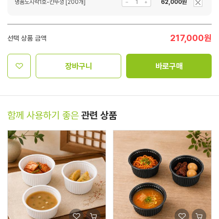
명품도시락1호-칸뚜껑 [200개]
62,000원
217,000
원
선택 상품 금액
장바구니
바로구매
함께 사용하기 좋은
관련 상품