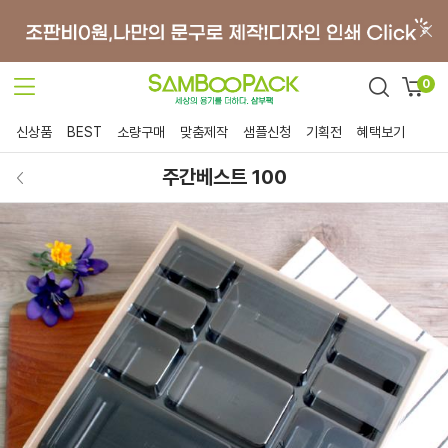
0
신상품
BEST
소량구매
맞춤제작
샘플신청
기획전
혜택보기
주간베스트 100