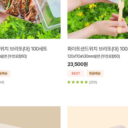
치 브리또(대) 100세트
화이트샌드위치 브리또(대) 10
mm밑면 (뚜껑포함60)
120x110xh30mm밑면 (뚜껑포함60)
23,500원
94)
(200)