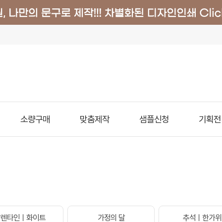
소량구매
맞춤제작
샘플신청
기획전
발렌타인ㅣ화이트
가정의 달
추석ㅣ한가위