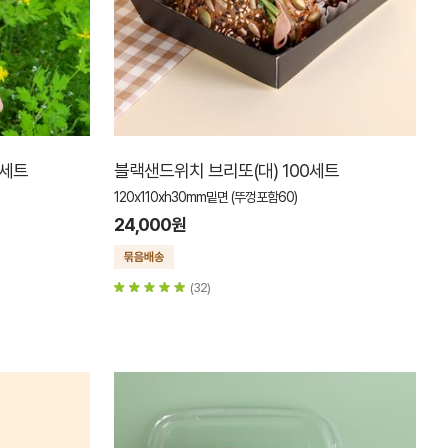
0세트
블랙샌드위치 브리또(대) 100세트
120x110xh30mm밑면 (뚜껑포함60)
24,000원
(32)