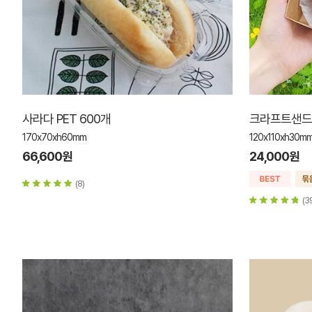
사라다 PET 600개
크라프트샌드위
170x70xh60mm
120x110xh30
66,600원
24,000원
(8)
(3