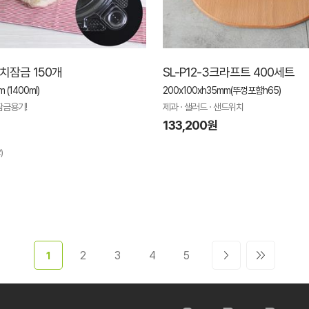
터치잠금 150개
SL-P12-3크라프트 400세트
 (1400ml)
200x100xh35mm(뚜껑포함h65)
잠금용기!
제과 · 샐러드 · 샌드위치
133,200원
)
2
3
4
5
1