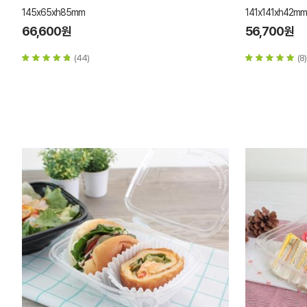
145x65xh85mm
141x141xh42mm
66,600원
56,700원
(44)
(8)