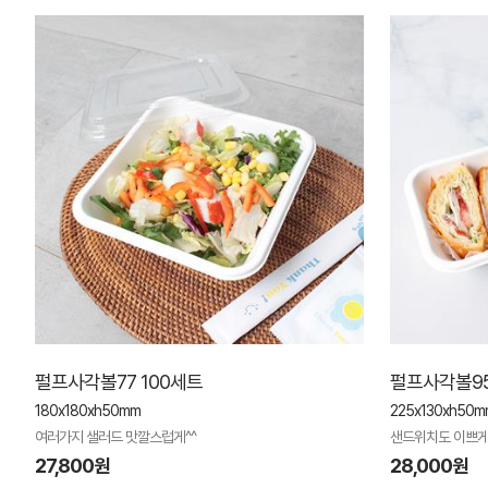
펄프사각볼77 100세트
펄프사각볼95
180x180xh50mm
225x130xh50m
여러가지 샐러드 맛깔스럽게^^
샌드위치도 이쁘게
27,800원
28,000원