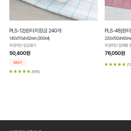
PLS-12)원터치잠금 240개
PLS-48)원
140x115xh42mm (300ml)
220x192xh60mm
위생적인 잠금용기
위생적인 일체형 
50,400원
76,050원
(12
(668)