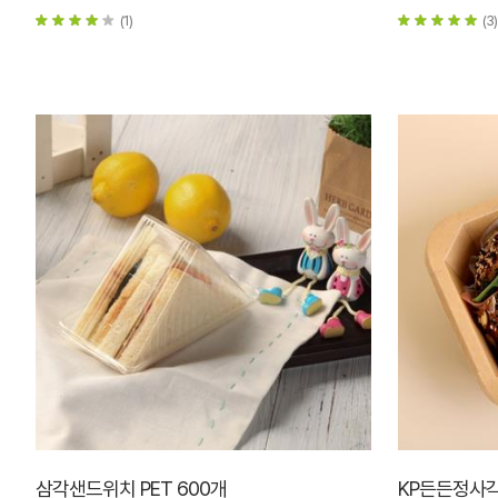
(1)
(3)
삼각샌드위치 PET 600개
KP든든정사각 