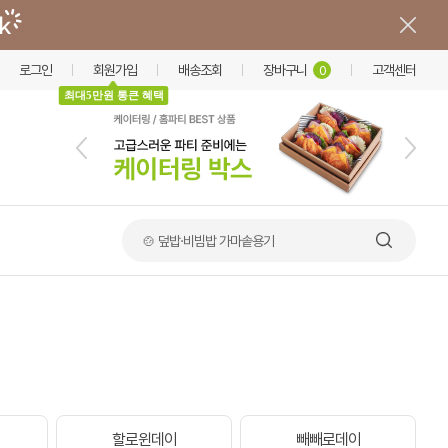
로그인
회원가입
배송조회
장바구니
고객센터
0
최대5만원 통큰 혜택
🥪 샌드위치 포장용기
할로윈데이
빼빼로데이