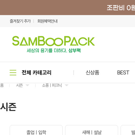
즐겨찾기 추가
회원혜택안내
신상품
BEST
홈
시즌
소풍ㅣ피크닉
시즌
졸업ㅣ입학
새해ㅣ설날