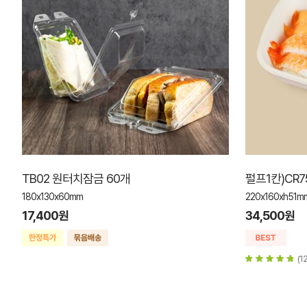
TB02 원터치잠금 60개
펄프1칸)CR7
180x130x60mm
220x160xh51m
17,400원
34,500원
(12