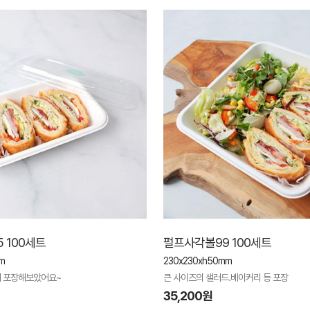
 100세트
펄프사각볼99 100세트
m
230x230xh50mm
 포장해보았어요~
큰 사이즈의 샐러드.베이커리 등 포장
35,200원