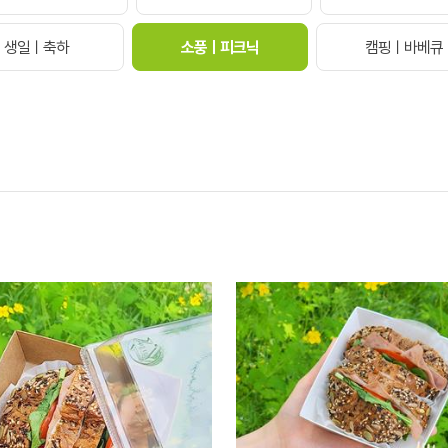
생일ㅣ축하
소풍ㅣ피크닉
캠핑ㅣ바베큐