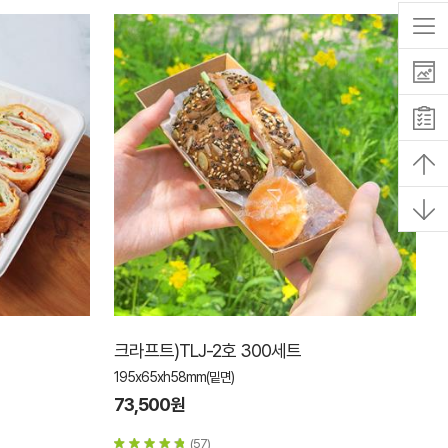
크라프트)TLJ-2호 300세트
195x65xh58mm(밑면)
73,500원
(57)