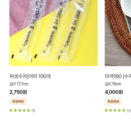
위생수저)어머 100개
미색160 (수
길이 17.7cm
길이 16cm
2,750원
4,000원
(5)
(3)