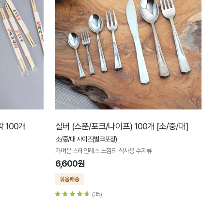
 100개
실버 (스푼/포크/나이프) 100개 [소/중/대]
소/중/대 사이즈(벌크포장)
가벼운 스테인레스 느낌의 식사용 수저류
6,600원
(35)