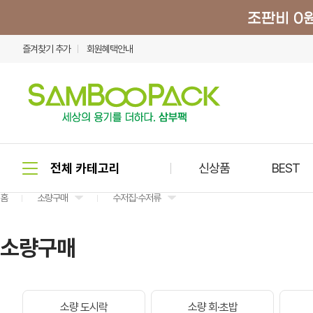
즐겨찾기 추가
회원혜택안내
신상품
BEST
홈
소량구매
수저집·수저류
소량구매
소량 도시락
소량 회·초밥