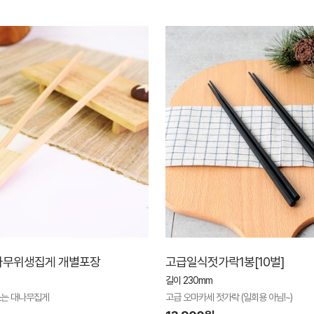
나무위생집게 개별포장
고급일식젓가락1봉[10벌]
길이 230mm
는 대나무집게
고급 오마카세 젓가락 (일회용 아님!~)