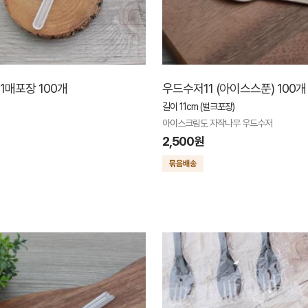
1매포장 100개
우드수저11 (아이스스푼) 100개
길이 11cm (벌크포장)
아이스크림도 자작나무 우드수저
2,500원