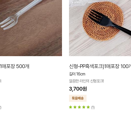
1매포장 500개
신형-PP흑색포크)1매포장 100
길이 16cm
크
깔끔한 라인의 신형포크!
3,700원
)
(1)