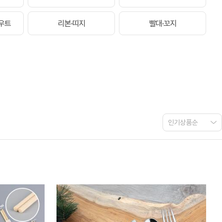
우트
리본·띠지
빨대·꼬지