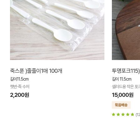
죽스푼 )줄줄이1매 100개
투명포크115)
길이11.5cm
길이 11.5cm
햇반·죽 수저
샐러드용 작은 포
2,200원
15,000원
(12