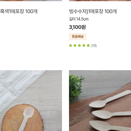
)흑색1매포장 100개
빙수수저)1매포장 100개
길이 14.5cm
3,100원
(18)