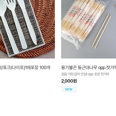
저/포크/나이프)1매포장 100개
용기불끈 둥근대나무 opp 젓가락
젖음 걱정 없이 안심! opp 포장 젓가락
2,000원