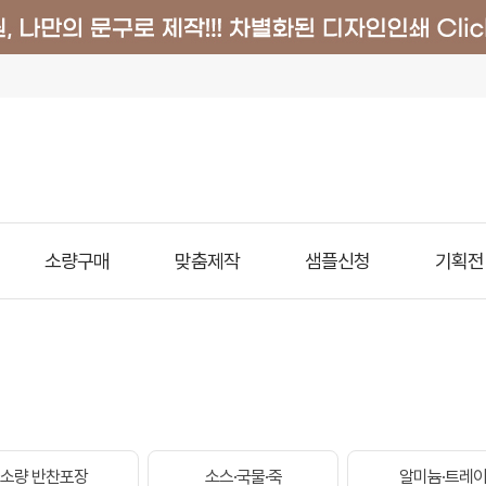
소량구매
맞춤제작
샘플신청
기획전
소량 반찬포장
소스·국물·죽
알미늄·트레