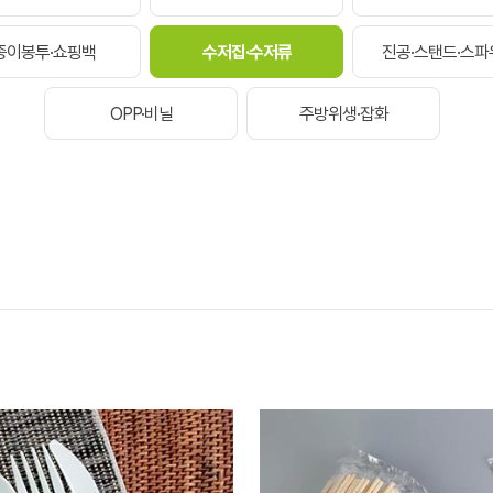
종이봉투·쇼핑백
수저집·수저류
진공·스탠드·스파
OPP·비닐
주방위생·잡화