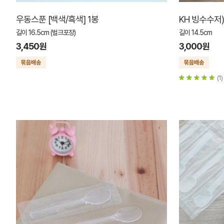
우동스푼 [백색/흑색] 1봉
KH 빙수수저
길이 16.5cm (벌크포장)
길이 14.5cm
3,450원
3,000원
(1)