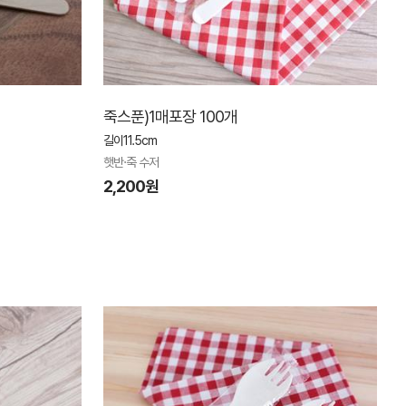
죽스푼)1매포장 100개
길이11.5cm
햇반·죽 수저
2,200원