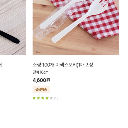
개
소량 100개 미색스포키)1매포장
길이 16cm
4,600원
(1)