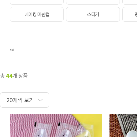
베이킹·머핀컵
스티커
null
총
44
개 상품