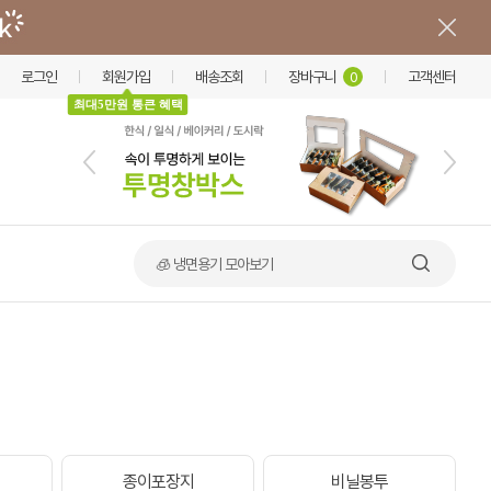
로그인
회원가입
배송조회
장바구니
고객센터
0
최대5만원 통큰 혜택
🧊 냉면용기 모아보기
이
종이포장지
비닐봉투