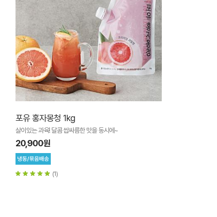
포유 홍자몽청 1kg
살이있는 과육! 달콤 쌉싸름한 맛을 동시에~
20,900원
(1)