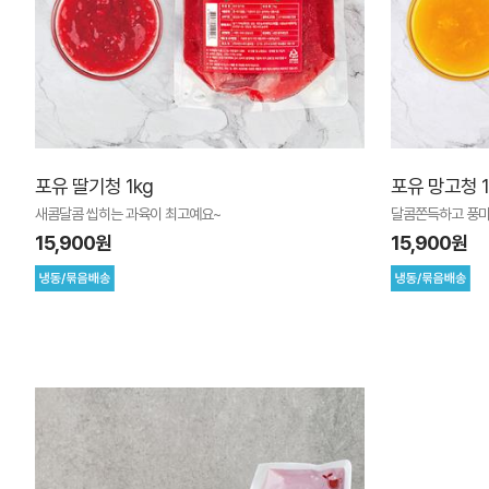
포유 딸기청 1kg
포유 망고청 1
새콤달콤 씹히는 과육이 최고예요~
달콤쫀득하고 풍미
15,900원
15,900원