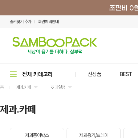
즐겨찾기 추가
회원혜택안내
신상품
BEST
홈
제과.카페
♡ 과일청
제과.카페
제과종이박스
제과용기/트레이