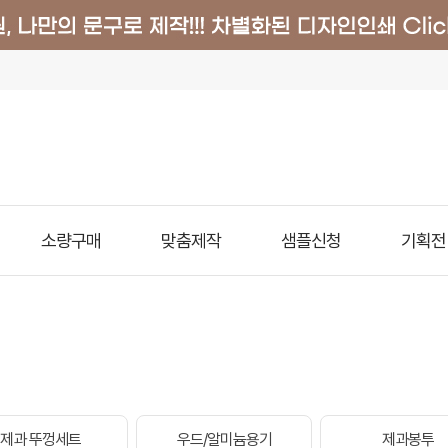
소량구매
맞춤제작
샘플신청
기획전
제과 뚜껑세트
우드/알미늄용기
제과봉투