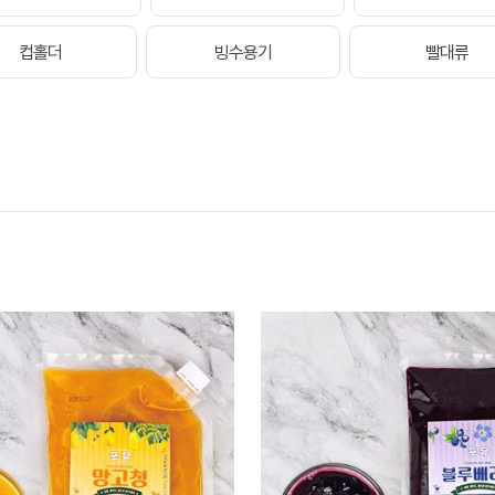
컵홀더
빙수용기
빨대류