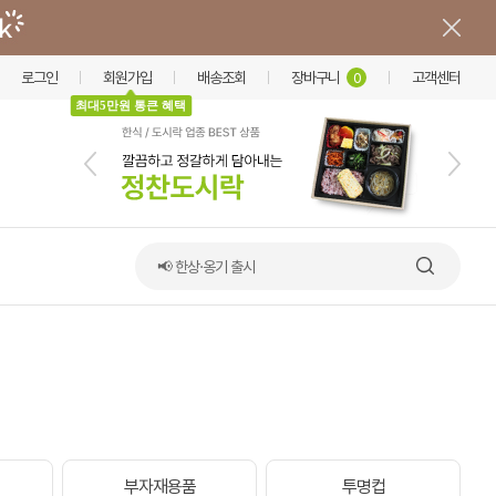
로그인
회원가입
배송조회
장바구니
고객센터
0
최대5만원 통큰 혜택
📢 한상·옹기 출시
부자재용품
투명컵