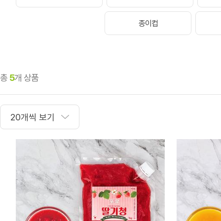
종이컵
총
5
개 상품