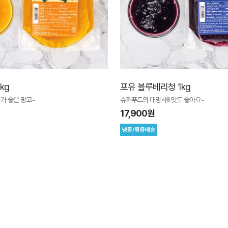
kg
포유 블루베리청 1kg
가 좋은 망고~
슈퍼푸드의 대명사!!! 맛도 좋아요~
17,900원