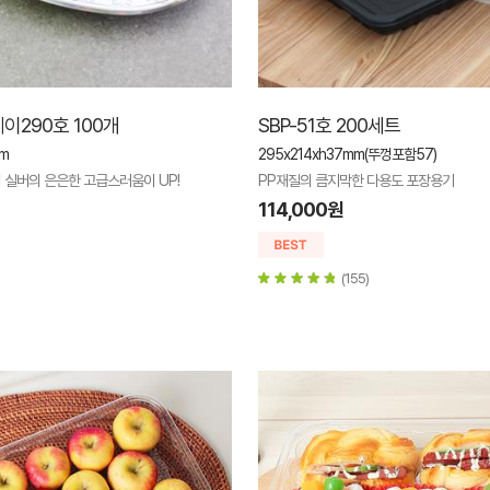
이290호 100개
SBP-51호 200세트
mm
295x214xh37mm(뚜껑포함57)
 실버의 은은한 고급스러움이 UP!
PP재질의 큼지막한 다용도 포장용기
114,000원
(155)