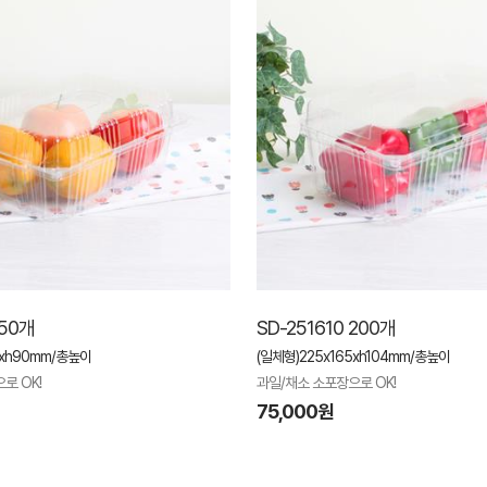
250개
SD-251610 200개
5xh90mm/총높이
(일체형)225x165xh104mm/총높이
로 OK!
과일/채소 소포장으로 OK!
75,000원