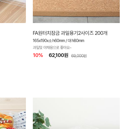
FA원터치잠금 과일용기2사이즈 200개
165x190x소 h60mm / 대 h80mm
과일및 야채용으로 좋아요~
10%
62,100원
69,000원