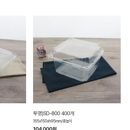
투명)SD-800 400개
165x150xh95mm/총높이
104,000원