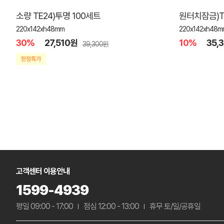
소량 TE24)투명 100세트
원터치잠금)TE
220x142xh48mm
220x142xh48m
30%
27,510원
10%
35,
39,300원
고객센터 이용안내
1599-4939
평일 09:00 - 17:00
점심 12:00 - 13:00
휴무 토/일/공휴일