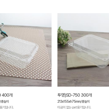
0 400개
투명)SD-750 300개
m/총높이
213x155xh75mm/총높이
t용기입니다.
타공이 없는 pet용기입니다.