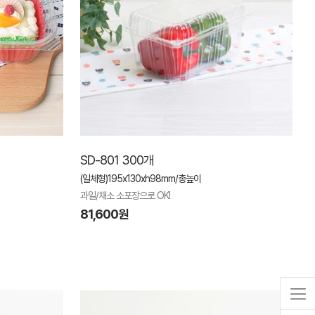
SD-801 300개
(일체형)195x130xh98mm/총높이
과일/채소 소포장으로 OK!
81,600원