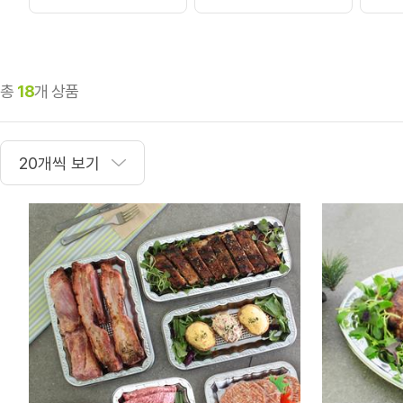
총
18
개 상품