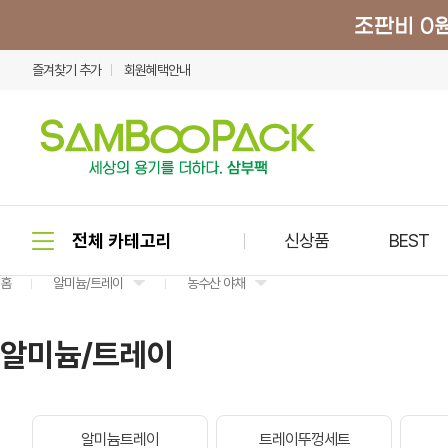
즐겨찾기 추가
회원혜택안내
신상품
BEST
홈
알미늄/트레이
농수산 야채
알미늄/트레이
알미늄트레이
트레이뚜껑세트