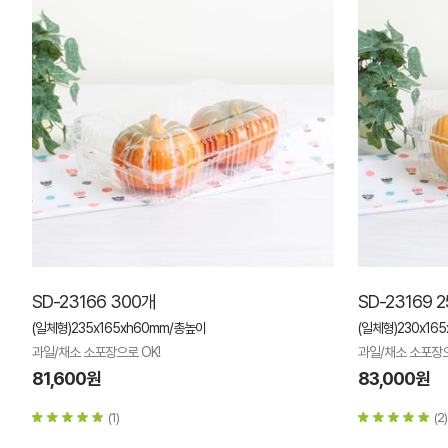
SD-23166 300개
SD-23169 
(일체형)235x165xh60mm/총높이
(일체형)230x16
과일/채소 소포장으로 OK!
과일/채소 소포장으
81,600원
83,000원
(1)
(2)