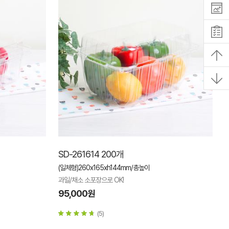
SD-261614 200개
(일체형)260x165xh144mm/총높이
과일/채소 소포장으로 OK!
95,000원
(5)