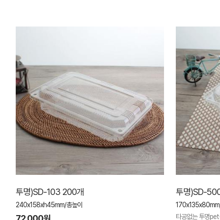
투명)SD-103 200개
투명)SD-50
240x158xh45mm/총높이
170x135x80m
타공없는 투명pe
72,000원