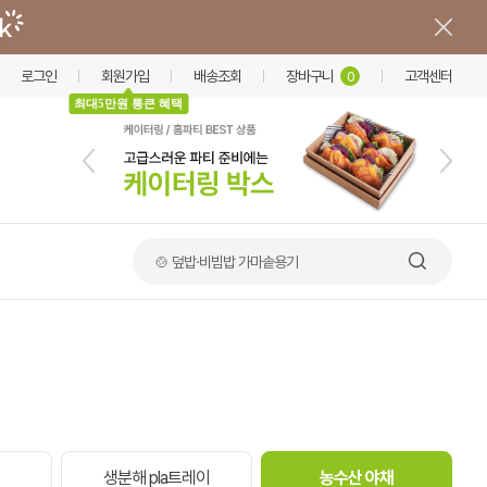
로그인
회원가입
배송조회
장바구니
고객센터
0
최대5만원 통큰 혜택
🍲 덮밥·비빔밥 가마솥용기
생분해 pla트레이
농수산 야채