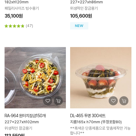
182xh120mm
227x227xh86mm
패밀리사이즈 빙수용기
위생적인 잠금용기
35,100원
105,600원
(47)
RA-964 원터치잠금150개
DL-465 투명 300세트
227x227xh102mm
지름165x h70mm (뚜껑포함80)
위생적인 잠금용기
**흑색은 단종제품으로 맞춤제작만 가능
합니다**
113,550원