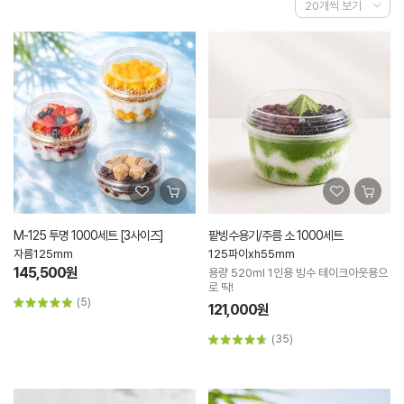
M-125 투명 1000세트 [3사이즈]
팥빙수용기/주름 소 1000세트
자름125mm
125파이xh55mm
145,500원
용량 520ml 1인용 빙수 테이크아웃용으
로 딱!
(5)
121,000원
(35)