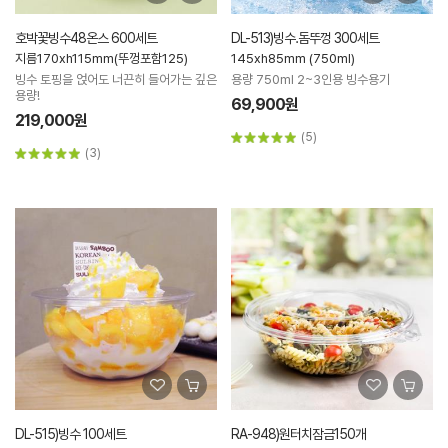
호박꽃빙수48온스 600세트
DL-513)빙수.돔뚜껑 300세트
지름170xh115mm(뚜껑포함125)
145xh85mm (750ml)
빙수 토핑을 얹어도 너끈히 들어가는 깊은
용량 750ml 2~3인용 빙수용기
용량!
69,900원
219,000원
(5)
(3)
DL-515)빙수 100세트
RA-948)원터치잠금150개