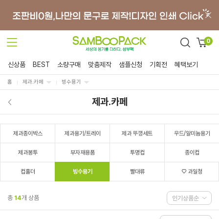
0
신상품
BEST
소량구매
맞춤제작
샘플신청
기획전
혜택보기
홈
제과.카페
빙수용기
제과.카페
제과종이박스
제과용기/트레이
제과 뚜껑세트
우드/알미늄용기
제과봉투
부자재용품
투명컵
종이컵
컵홀더
빙수용기
빨대류
♡ 과일청
총
14
개 상품