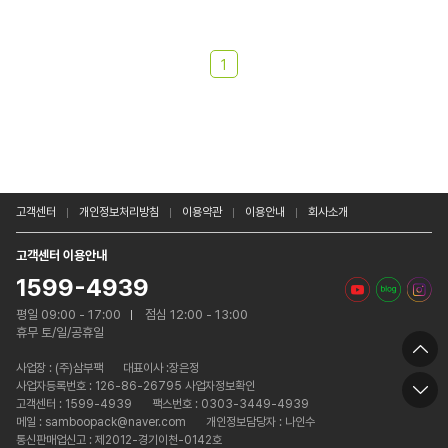
1
고객센터
개인정보처리방침
이용약관
이용안내
회사소개
고객센터 이용안내
1599-4939
평일 09:00 - 17:00
점심 12:00 - 13:00
휴무 토/일/공휴일
사업장 :
(주)삼부팩
대표이사 :장은정
사업자등록번호 : 126-86-26795 사업자정보확인
고객센터 : 1599-4939
팩스번호 : 0303-3449-4939
메일 : samboopack@naver.com
개인정보담당자 : 나인수
통신판매업신고 : 제2012-경기이천-0142호