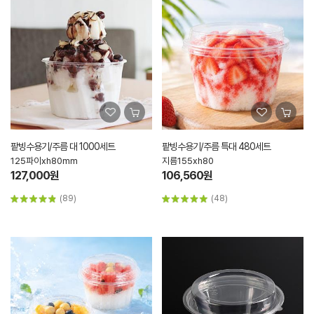
팥빙수용기/주름 대 1000세트
팥빙수용기/주름 특대 480세트
125파이xh80mm
지름155xh80
127,000원
106,560원
(89)
(48)