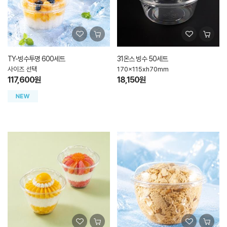
TY-빙수투명 600세트
31온스 빙수 50세트
사이즈 선택
170x115xh70mm
117,600원
18,150원