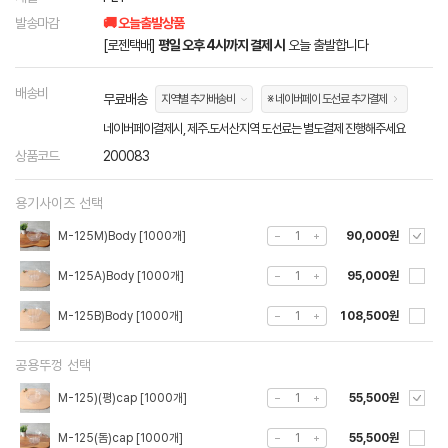
발송마감
🚚 오늘출발상품
[로젠택배]
평일 오후 4시까지 결제 시
오늘 출발합니다
배송비
무료배송
지역별 추가배송비
※ 네이버페이 도선료 추가결제
네이버페이결제시, 제주.도서산지역 도선료는 별도결제 진행해주세요
상품코드
200083
용기사이즈 선택
M-125M)Body [1000개]
90,000원
M-125A)Body [1000개]
95,000원
M-125B)Body [1000개]
108,500원
공용뚜껑 선택
M-125)(평)cap [1000개]
55,500원
M-125(돔)cap [1000개]
55,500원