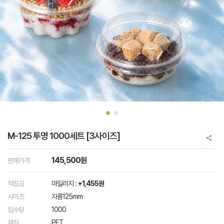
M-125 투명 1000세트 [3사이즈]
145,500원
판매가격
적립금
마일리지 :
+1,455원
사이즈
자름125mm
입수량
1000
재질
PET