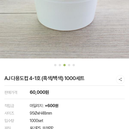
AJ 다용도컵 4-1호 (흑색/백색) 1000세트
60,000원
판매가격
적립금
마일리지 :
+600원
사이즈
95ØxH48mm
입수량
1000set
재질
용기PS, 뚜껑PP