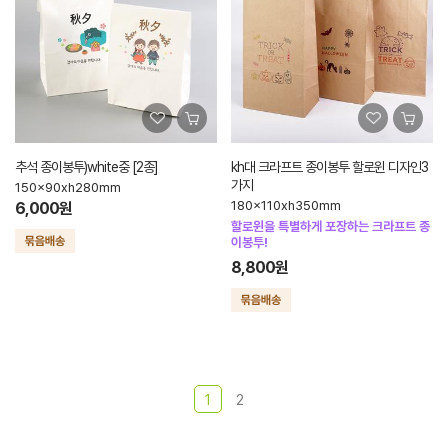
추석 종이봉투)white중 [2종]
kh대 크라프트 종이봉투 할로윈 디자인3
가지
150x90xh280mm
180x110xh350mm
6,000원
할로윈을 특별하게 포장하는 크라프트 종
이봉투!
8,800원
1
2