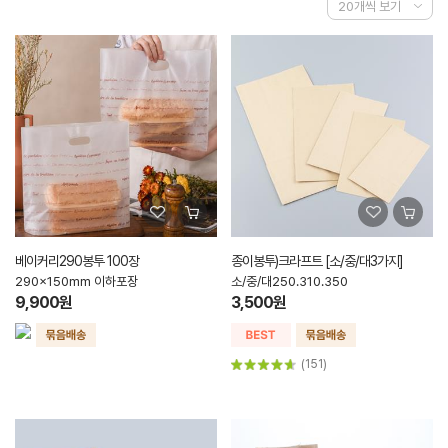
베이커리290봉투 100장
종이봉투)크라프트 [소/중/대3가지]
290x150mm 이하포장
소/중/대250.310.350
9,900원
3,500원
(151)