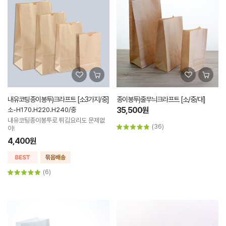
내유코팅종이봉투)크라프트 [소3가지/중]
종이봉투)줄무늬크라프트 [소/중/대]
35,500원
소-H170.H220.H240/중
내유코팅종이봉투로 튀김요리도 문제없
(36)
이!
4,400원
(6)