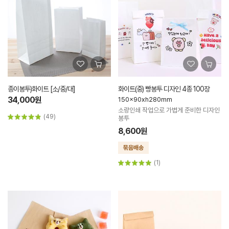
종이봉투)화이트 [소/중/대]
화이트(중) 빵봉투 디자인 4종 100장
34,000원
150x90xh280mm
소량인쇄 작업으로 가볍게 준비한 디자인
(49)
봉투
8,600원
(1)