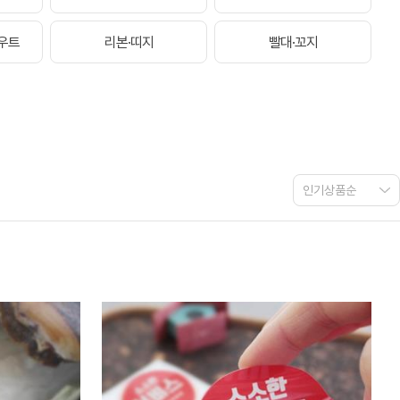
우트
리본·띠지
빨대·꼬지