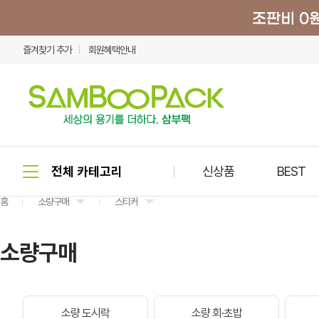
즐겨찾기 추가
회원혜택안내
신상품
BEST
홈
소량구매
스티커
소량구매
소량 도시락
소량 회·초밥