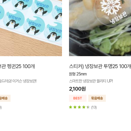
관 펭귄25 100개
스티커) 냉장보관 투명25 100
원형 25mm
드려요! 이거슨 냉장보관!
스마트한 냉장보관 퀄리티 UP!
2,100원
4)
(13)