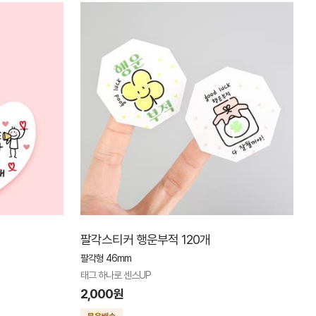
팔각스티커 행운부적 120개
팔각형 46mm
태그 하나로 센스UP
2,000원