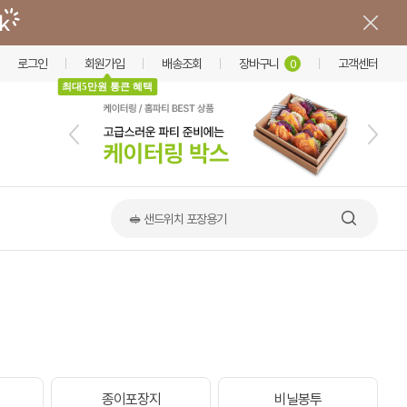
로그인
회원가입
배송조회
장바구니
고객센터
0
최대5만원 통큰 혜택
📢 한상·옹기 출시
이
종이포장지
비닐봉투