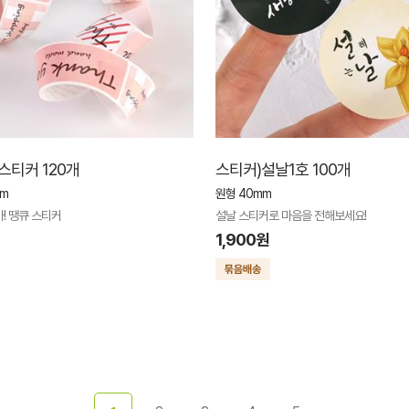
스티커 120개
스티커)설날1호 100개
mm
원형 40mm
! 땡큐 스티커
설날 스티커로 마음을 전해보세요!
1,900원