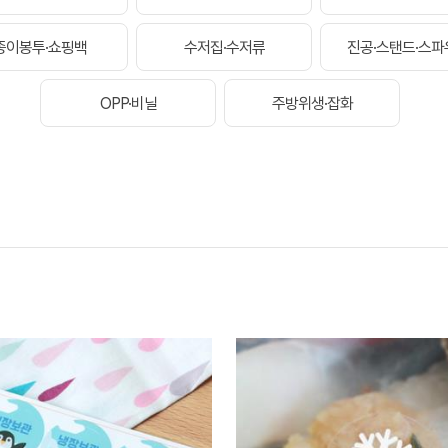
종이봉투·쇼핑백
수저집·수저류
진공·스탠드·스파
OPP·비닐
주방위생·잡화