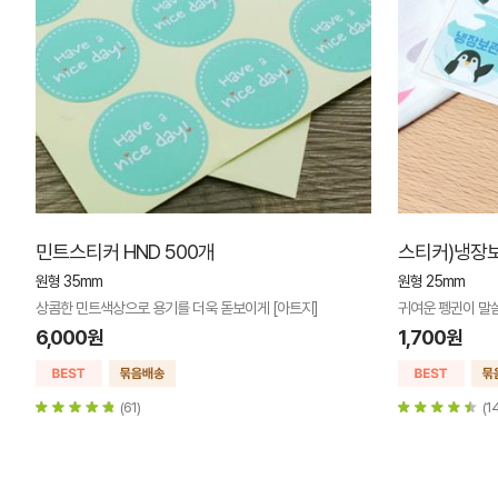
민트스티커 HND 500개
스티커)냉장보
원형 35mm
원형 25mm
상콤한 민트색상으로 용기를 더욱 돋보이게 [아트지]
귀여운 펭귄이 말씀
6,000원
1,700원
(61)
(1