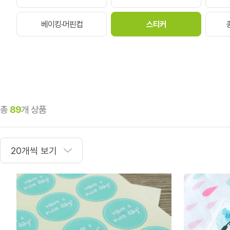
베이킹·머핀컵
스티커
총
89
개 상품