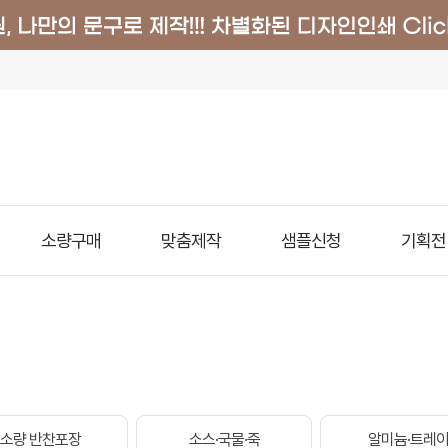
소량구매
맞춤제작
샘플신청
기획전
소량 반찬포장
소스·국물·죽
알미늄·트레