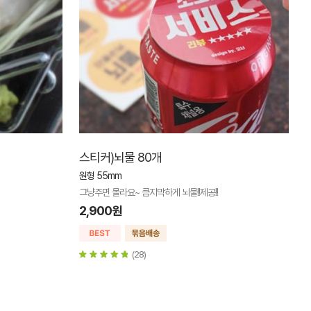
개
스티커)뇌물 80개
원형 55mm
그냥주면 몰라요~ 큼지막하게 뇌물!!제공!!
2,900원
(28)