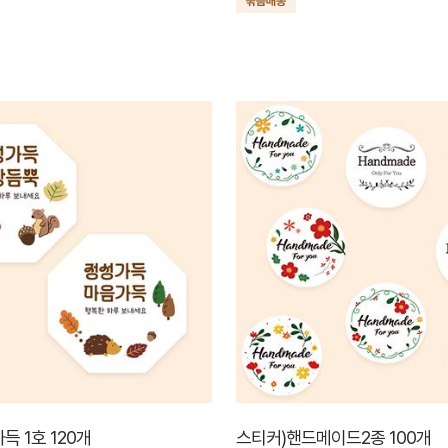
득 1호 120개
스티커)핸드메이드2종 100개