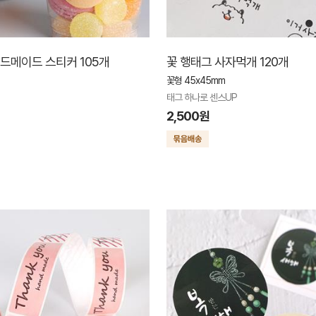
핸드메이드 스티커 105개
꽃 행태그 사자먹개 120개
꽃형 45x45mm
태그 하나로 센스UP
2,500원