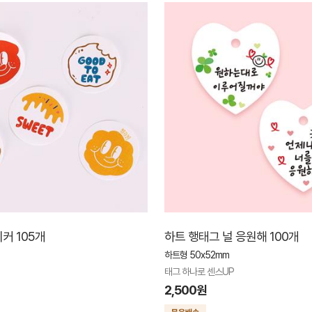
커 105개
하트 행태그 널 응원해 100개
하트형 50x52mm
태그 하나로 센스UP
2,500원