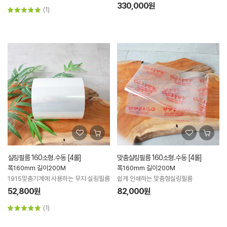
330,000원
(1)
실링필름 160소형.수동 [4롤]
맞춤실링필름 160소형.수동 [4롤]
폭160mm 길이200M
폭160mm 길이200M
1915맞춤기계에 사용하는 무지 실링필름
쉽게 인쇄하는 맞춤형실링필름
52,800원
82,000원
(1)