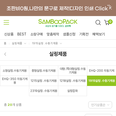
0
신상품
BEST
소량구매
맞춤제작
샘플신청
기획전
혜택보기
홈
실링제품
1915실링 .수동기계용
실링제품
대형 /특대형실링.수동
소형실링.수동기계용
중형실링.수동기계용
EHQ-200 자동기계
기계용
EHQ-350 자동기계
1215실링 .수동기계용
1218실링 .수동기계용
1915실링 .수동기계용
용
2319실링 .수동기계용
실링잡화
총
20
개 상품