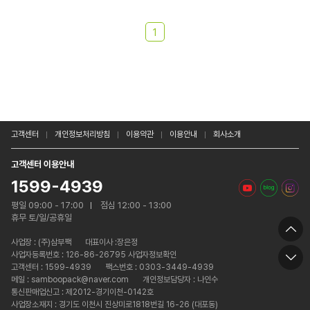
1
고객센터
개인정보처리방침
이용약관
이용안내
회사소개
고객센터 이용안내
1599-4939
평일 09:00 - 17:00
점심 12:00 - 13:00
휴무 토/일/공휴일
사업장 :
(주)삼부팩
대표이사 :장은정
사업자등록번호 : 126-86-26795 사업자정보확인
고객센터 : 1599-4939
팩스번호 : 0303-3449-4939
메일 : samboopack@naver.com
개인정보담당자 : 나인수
통신판매업신고 : 제2012-경기이천-0142호
사업장소재지 : 경기도 이천시 진상미로1818번길 16-26 (대포동)