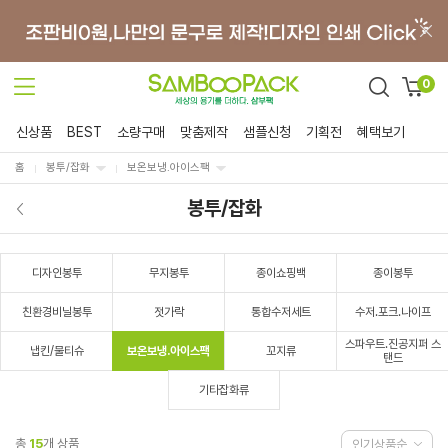
0
신상품
BEST
소량구매
맞춤제작
샘플신청
기획전
혜택보기
홈
봉투/잡화
보온보냉.아이스팩
봉투/잡화
디자인봉투
무지봉투
종이쇼핑백
종이봉투
친환경비닐봉투
젓가락
통합수저세트
수저.포크.나이프
스파우트.진공지퍼 스
냅킨/물티슈
보온보냉.아이스팩
꼬지류
탠드
기타잡화류
총
15
개 상품