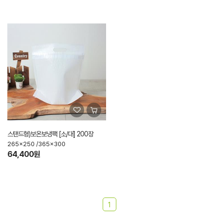
스탠드형)보온보냉팩 [소/대] 200장
265x250 /365x300
64,400원
1