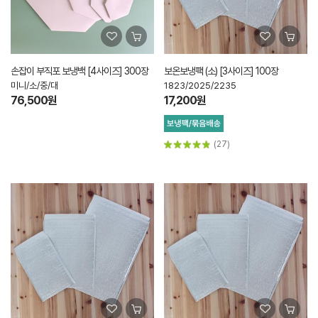
손잡이 부직포 보냉백 [4사이즈] 300장
보온보냉팩 (소) [3사이즈] 100장
미니/소/중/대
1823/2025/2235
76,500원
17,200원
(27)