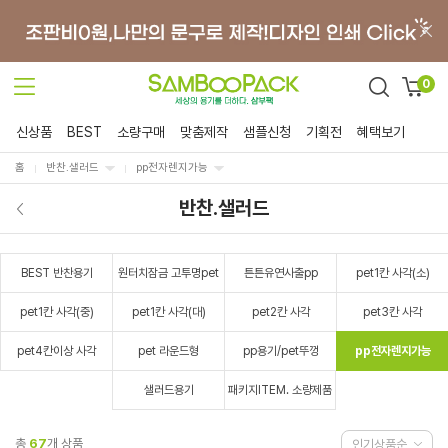
0
신상품
BEST
소량구매
맞춤제작
샘플신청
기획전
혜택보기
홈
반찬.샐러드
pp전자렌지가능
반찬.샐러드
BEST 반찬용기
원터치잠금 고투명pet
튼튼유연사출pp
pet1칸 사각(소)
pet1칸 사각(중)
pet1칸 사각(대)
pet2칸 사각
pet3칸 사각
pet4칸이상 사각
pet 라운드형
pp용기/pet뚜껑
pp전자렌지가능
샐러드용기
패키지ITEM. 소량제품
총
67
개 상품