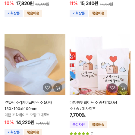
10%
17,820원
11%
15,340원
19,800원
17,050원
앞열림 조각케이크박스 소 50개
대빵봉투 화이트 소 중 대 100장
130x100xh100mm
소 / 중 /대 사이즈
7,700원
예쁜 조각케이크 모양 그대로!!
10%
14,220원
15,800원
(1)