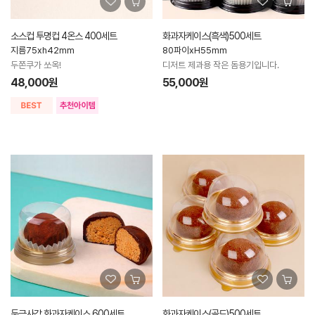
소스컵 투명컵 4온스 400세트
화과자케이스(흑색)500세트
지름75xh42mm
80파이xH55mm
두쫀쿠가 쏘옥!
디저트 제과용 작은 돔용기입니다.
48,000원
55,000원
둥근사각 화과자케이스 600세트
화과자케이스(골드)500세트