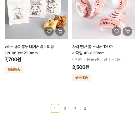
wh소 종이봉투 베이커리 100장
사각 땡큐 롤 스티커 120개
120x60xh220mm
사각형 48 x 28mm
7,700원
감사한 마음을 담아! 땡큐 스티커
2,500원
1
2
3
4