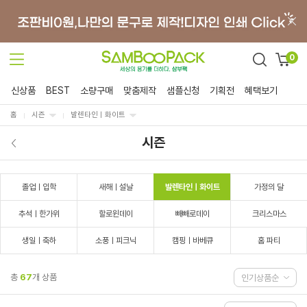
0
신상품
BEST
소량구매
맞춤제작
샘플신청
기획전
혜택보기
홈
시즌
발렌타인ㅣ화이트
시즌
졸업ㅣ입학
새해ㅣ설날
발렌타인ㅣ화이트
가정의 달
추석ㅣ한가위
할로윈데이
빼빼로데이
크리스마스
생일ㅣ축하
소풍ㅣ피크닉
캠핑ㅣ바베큐
홈 파티
총
67
개 상품