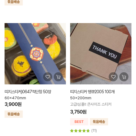
띠지스티커)0647적단청 50장
띠지스티커 땡큐2005 100개
60x470mm
50x200mm
3,900원
고급!심플!! 큰사이즈 스티커
3,750원
(11)