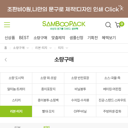
0
신상품
BEST
소량구매
맞춤제작
샘플신청
기획전
혜택보기
홈
소량구매
리본·띠지
띠지
소량구매
소량 도시락
소량 회·초밥
소량 반찬포장
소스·국물·죽
알미늄·트레이
종이포장지
비닐봉투
베이킹·머핀컵
스티커
종이봉투·쇼핑백
수저집·수저류
진공·스탠드·스파우트
리본·띠지
빨대·꼬지
OPP·비닐
주방위생·잡화
리본
띠지