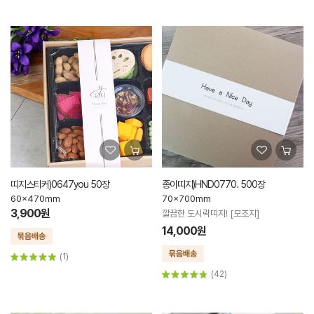
띠지스티커)0647you 50장
종이띠지)HND0770. 500장
60x470mm
70x700mm
3,900원
깔끔한 도시락띠지! [모조지]
14,000원
(1)
(42)