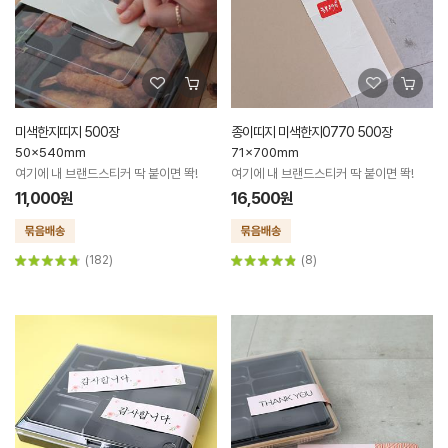
미색한지띠지 500장
종이띠지 미색한지0770 500장
50x540mm
71x700mm
여기에 내 브랜드스티커 딱 붙이면 똭!
여기에 내 브랜드스티커 딱 붙이면 똭!
11,000원
16,500원
(182)
(8)