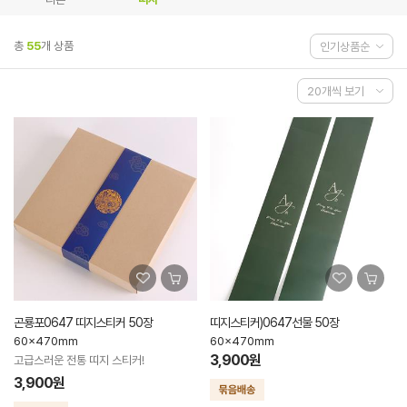
총
55
개 상품
곤룡포0647 띠지스티커 50장
띠지스티커)0647선물 50장
60x470mm
60x470mm
3,900원
고급스러운 전통 띠지 스티커!
3,900원