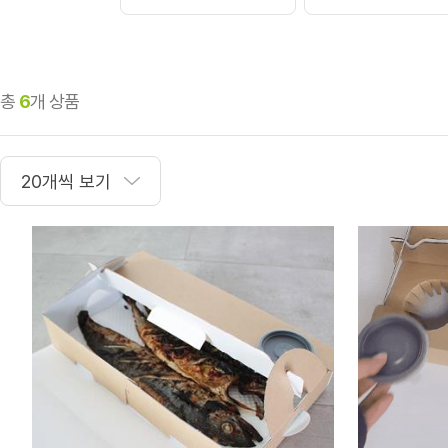
총
6
개 상품