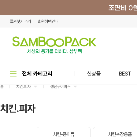
즐겨찾기 추가
회원혜택안내
신상품
BEST
홈
치킨.피자
생선구이박스
치킨.피자
치킨-종이류
치킨포장용품