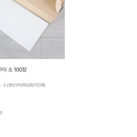
이 소 100장
 소 (생선구이/튀김류/치킨류)
0)