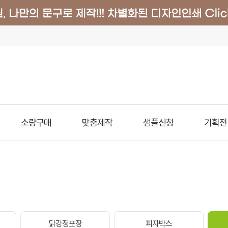
소량구매
맞춤제작
샘플신청
기획전
닭강정포장
피자박스