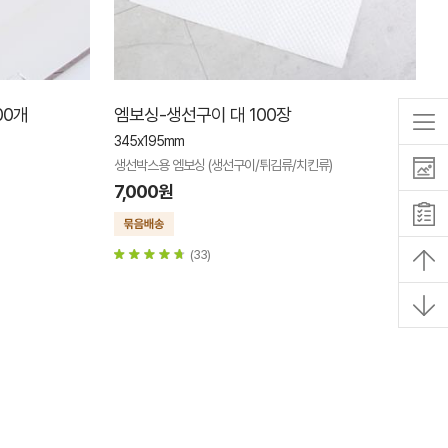
00개
엠보싱-생선구이 대 100장
345x195mm
생선박스용 엠보싱 (생선구이/튀김류/치킨류)
7,000원
(33)