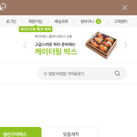
로그인
회원가입
배송조회
장바구니
고객센터
0
최대5만원 통큰 혜택
🍲 덮밥·비빔밥 가마솥용기
생선구이박스
맞춤제작