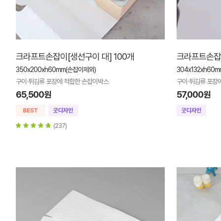
크라프트손잡이[생선구이 대] 100개
크라프트손잡이
350x200xh60mm(손잡이제외)
304x132xh60
구이·튀김류 포장에 적합한 손잡이박스
구이·튀김류 포장
65,500원
57,000원
(237)