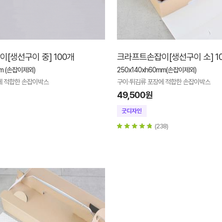
[생선구이 중] 100개
크라프트손잡이[생선구이 소] 1
mm (손잡이제외)
250x140xh60mm(손잡이제외)
에 적합한 손잡이박스
구이·튀김류 포장에 적합한 손잡이박스
49,500원
(238)