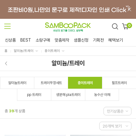
0
신상품
BEST
소량구매
맞춤제작
샘플신청
기획전
혜택보기
홈
알미늄/트레이
종이트레이
알미늄/트레이
알미늄트레이
트레이뚜껑세트
종이트레이
펄프트레이
pp 트레이
생분해 pla트레이
농수산 야채
총
39
개 상품