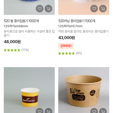
520 별 종이컵용기 1000개
520어닝 종이컵용기 1000개
125파이xh58mm
125파이xh57mm
분식용으로 많이 사용하는 가성비 좋은 컵
어떤 음식을 담아도 돋보이는 종이컵용기
용기
43,000원
48,000원
(179)
(95)