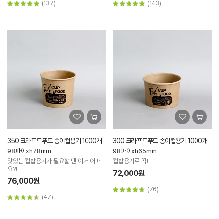
(137)
(143)
350 크라프트푸드 종이컵용기 1000개
300 크라프트푸드 종이컵용기 1000개
98파이xh78mm
98파이xh65mm
맛있는 컵밥용기가 필요할 땐 이거 어때
컵밥용기로 똭!
요?!
72,000원
76,000원
(76)
(47)