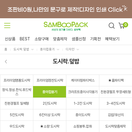
0
신상품
BEST
소량구매
맞춤제작
샘플신청
기획전
혜택보기
홈
도시락.덮밥
종이컵용기
디자인
도시락.덮밥
프리미엄명품도시락
프리미엄정찬도시락
케이터링파티박스
★홈파티팩
정식.정성.한식.푸드박
종이컵용기
크라프트종이사각용기
친환경펄프 뚜껑세트형
스
친환경펄프 일체형
2단도시락
1~2칸 도시락
3~4칸도시락
5칸도시락
6칸이상 도시락
종이도시락
김밥/유산지
우드도시락
★소량 도시락
쇼핑봉투.잡화
도시락맞춤제작