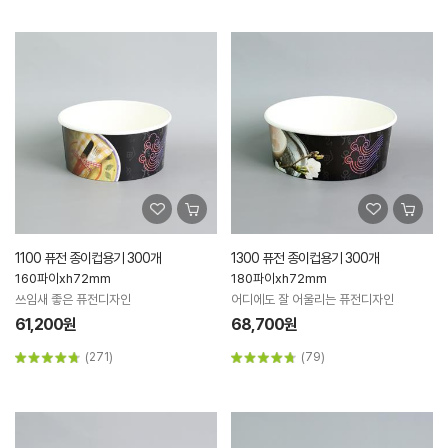
1100 퓨전 종이컵용기 300개
1300 퓨전 종이컵용기 300개
160파이xh72mm
180파이xh72mm
쓰임새 좋은 퓨전디자인
어디에도 잘 어울리는 퓨전디자인
61,200원
68,700원
(271)
(79)