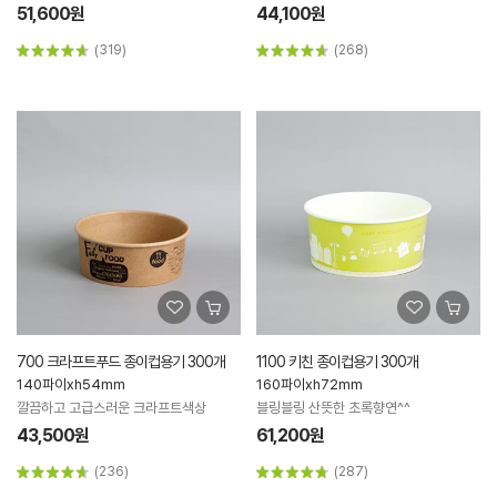
51,600원
44,100원
(319)
(268)
700 크라프트푸드 종이컵용기 300개
1100 키친 종이컵용기 300개
140파이xh54mm
160파이xh72mm
깔끔하고 고급스러운 크라프트색상
블링블링 산뜻한 초록향연^^
43,500원
61,200원
(236)
(287)