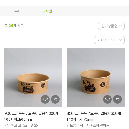
무지
디자인
총
35
개 상품
900 크라프트푸드 종이컵용기 300개
850 크라프트푸드 종이컵용기 300개
160파이xh60mm
140파이xh75mm
깔끔하고 고급스러워요~
강도좋은 작은사이즈의 덮밥용기