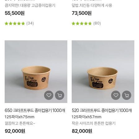
큼지막한! 대용량 고급종이컵용기
덮밥.치킨등 다양하게 사용
55,500원
73,500원
(34)
(80)
650 크라프트푸드 종이컵용기 1000개
520 크라프트푸드 종이컵용기 1000개
125파이xh75mm
125파이xh57mm
깔끔하고 튼튼해요~
작은 사이즈의 튼튼한 컵용기
92,000원
82,000원