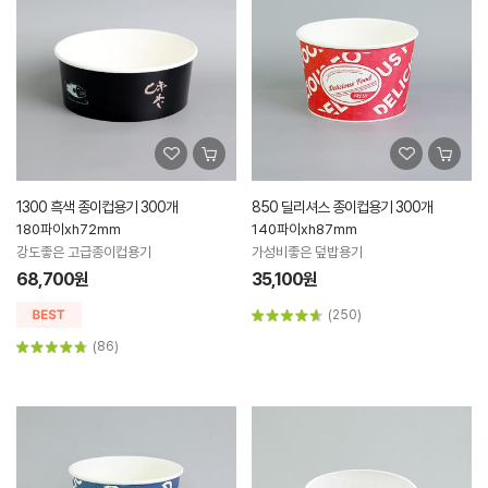
1300 흑색 종이컵용기 300개
850 딜리셔스 종이컵용기 300개
180파이xh72mm
140파이xh87mm
강도좋은 고급종이컵용기
가성비좋은 덮밥용기
68,700원
35,100원
(250)
(86)