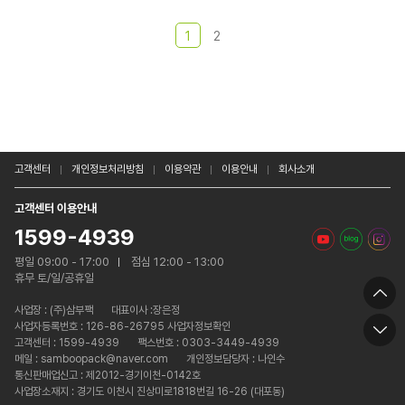
1
2
고객센터
개인정보처리방침
이용약관
이용안내
회사소개
고객센터 이용안내
1599-4939
평일 09:00 - 17:00
점심 12:00 - 13:00
휴무 토/일/공휴일
사업장 :
(주)삼부팩
대표이사 :장은정
사업자등록번호 : 126-86-26795 사업자정보확인
고객센터 : 1599-4939
팩스번호 : 0303-3449-4939
메일 : samboopack@naver.com
개인정보담당자 : 나인수
통신판매업신고 : 제2012-경기이천-0142호
사업장소재지 : 경기도 이천시 진상미로1818번길 16-26 (대포동)