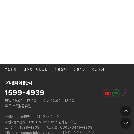
고객센터
개인정보처리방침
이용약관
이용안내
회사소개
고객센터 이용안내
1599-4939
평일 09:00 - 17:00
점심 12:00 - 13:00
휴무 토/일/공휴일
사업장 :
(주)삼부팩
대표이사 :장은정
사업자등록번호 : 126-86-26795 사업자정보확인
고객센터 : 1599-4939
팩스번호 : 0303-3449-4939
메일 : samboopack@naver.com
개인정보담당자 : 나인수