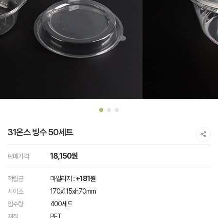
31온스 빙수 50세트
18,150원
판매가격
적립금
마일리지 :
+181원
사이즈
170x115xh70mm
입수량
400세트
재질
PET