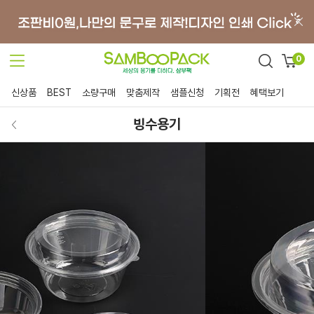
0
신상품
BEST
소량구매
맞춤제작
샘플신청
기획전
혜택보기
빙수용기