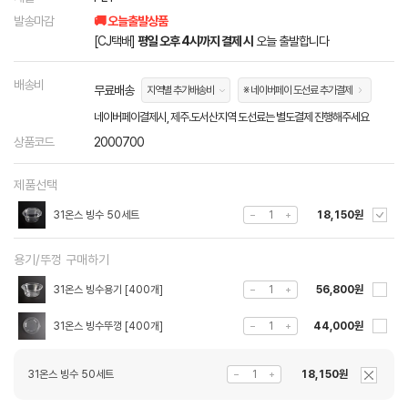
발송마감
🚚 오늘출발상품
[CJ택배]
평일 오후 4시까지 결제 시
오늘 출발합니다
배송비
무료배송
지역별 추가배송비
※ 네이버페이 도선료 추가결제
네이버페이결제시, 제주.도서산지역 도선료는 별도결제 진행해주세요
상품코드
2000700
제품선택
31온스 빙수 50세트
18,150원
용기/뚜껑 구매하기
31온스 빙수용기 [400개]
56,800원
31온스 빙수뚜껑 [400개]
44,000원
31온스 빙수 50세트
18,150원