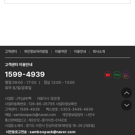
고객센터
개인정보처리방침
이용약관
이용안내
회사소개
고객센터 이용안내
1599-4939
평일 09:00 - 17:00
점심 12:00 - 13:00
휴무 토/일/공휴일
사업장 :
(주)삼부팩
대표이사 :장은정
사업자등록번호 : 126-86-26795 사업자정보확인
고객센터 : 1599-4939
팩스번호 : 0303-3449-4939
메일 : samboopack@naver.com
개인정보담당자 : 나인수
통신판매업신고 : 제2012-경기이천-0142호
사업장소재지 : 경기도 이천시 진상미로1818번길 16-26 (대포동)
시안용로고전송 : samboopack@naver.com