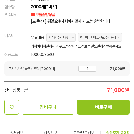
입수량
2000개 [1박스]
발송마감
🚚 오늘출발상품
[로젠택배]
평일 오후 4시까지 결제 시
오늘 출발합니다
배송비
무료배송
지역별 추가배송비
※ 네이버페이 도선료 추가결제
네이버페이결제시, 제주.도서산지역 도선료는 별도결제 진행해주세요
상품코드
1000002546
7치젓가락)블랙반포장 [2000개]
71,000
원
71,000
원
선택 상품 금액
장바구니
바로구매
상세정보
배송정보
교환/반품정보
상품후기
225