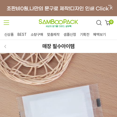
0
신상품
BEST
소량구매
맞춤제작
샘플신청
기획전
혜택보기
매장 필수아이템