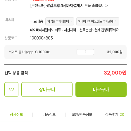
[로젠택배]
평일 오후 4시까지 결제 시
오늘 출발합니다
배송비
무료배송
지역별 추가배송비
※ 네이버페이 도선료 추가결제
네이버페이결제시, 제주.도서산지역 도선료는 별도결제 진행해주세요
상품코드
1000004805
화이트 물티슈opp-C 1000매
32,000
원
32,000
원
선택 상품 금액
장바구니
바로구매
상세정보
배송정보
교환/반품정보
상품후기
20