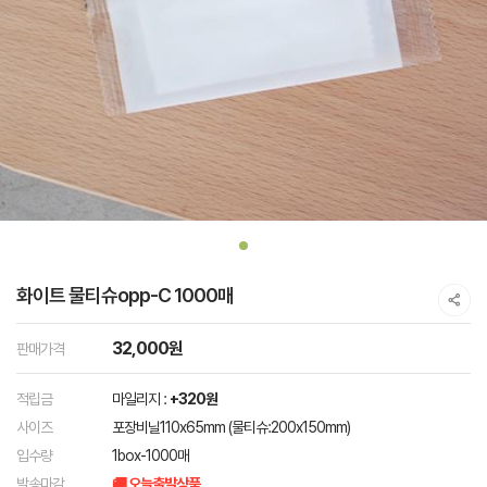
화이트 물티슈opp-C 1000매
32,000원
판매가격
적립금
마일리지 :
+320원
사이즈
포장비닐110x65mm (물티슈:200x150mm)
입수량
1box-1000매
발송마감
🚚 오늘출발상품