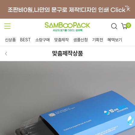
0
신상품
BEST
소량구매
맞춤제작
샘플신청
기획전
혜택보기
맞춤제작상품