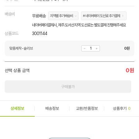
배송비
무료배송
지역별 추가배송비
※ 네이버페이 도선료 추가결제
네이버페이결제시, 제주.도서산지역 도선료는 별도결제 진행해주세요
상품코드
3001144
맞춤제작-슬리브
0
원
0
원
선택 상품 금액
구매불가
상세정보
배송정보
교환/반품정보
상품후기
0