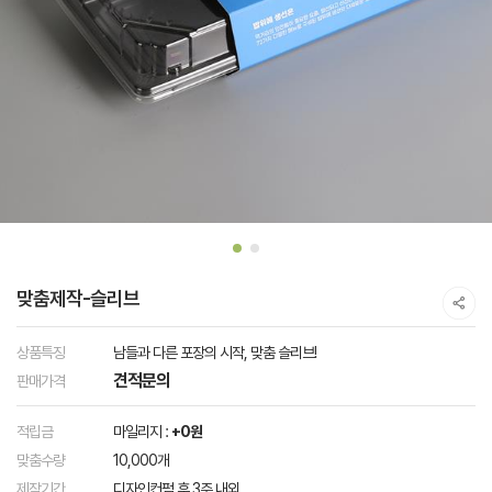
맞춤제작-슬리브
상품특징
남들과 다른 포장의 시작, 맞춤 슬리브!
견적문의
판매가격
적립금
마일리지 :
+0원
맞춤수량
10,000개
제작기간
디자인컨펌 후 3주 내외