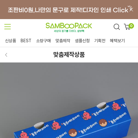
0
신상품
BEST
소량구매
맞춤제작
샘플신청
기획전
혜택보기
맞춤제작상품