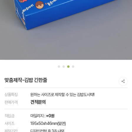
맞춤제작-김밥 긴한줄
상품특징
원하는 사이즈로 제작할 수 있는 김밥도시락!!
견적문의
판매가격
적립금
마일리지 :
+0원
사이즈
195x50xh46mm(밑면)
제작기간
디자인컨펌 후 3주 내외