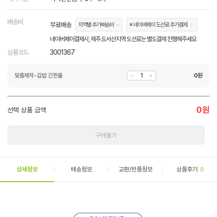
배송비
무료배송
지역별 추가배송비
※ 네이버페이 도선료 추가결제
네이버페이결제시, 제주.도서산지역 도선료는 별도결제 진행해주세요
상품코드
3001367
맞춤제작-김밥 긴한줄
0
원
0
원
선택 상품 금액
구매불가
상세정보
배송정보
교환/반품정보
상품후기
0