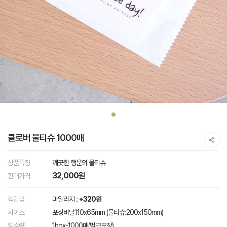
클로버 물티슈 1000매
상품특징
깨끗한 행운의 물티슈
32,000원
판매가격
적립금
마일리지 :
+320원
사이즈
포장비닐110x65mm (물티슈:200x150mm)
입수량
1box-1000매(벌크포장)