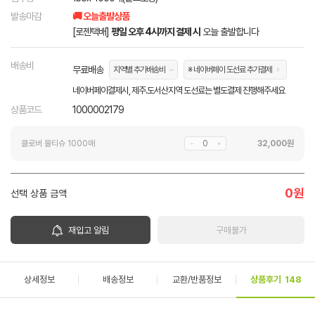
발송마감
🚚 오늘출발상품
[로젠택배]
평일 오후 4시까지 결제 시
오늘 출발합니다
배송비
무료배송
지역별 추가배송비
※ 네이버페이 도선료 추가결제
네이버페이결제시, 제주.도서산지역 도선료는 별도결제 진행해주세요
상품코드
1000002179
클로버 물티슈 1000매
32,000
원
0
원
선택 상품 금액
재입고 알림
구매불가
상세정보
배송정보
교환/반품정보
상품후기
148