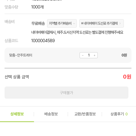
맞춤수량
1000개
배송비
무료배송
지역별 추가배송비
※ 네이버페이 도선료 추가결제
네이버페이결제시, 제주.도서산지역 도선료는 별도결제 진행해주세요
상품코드
1000004589
맞춤-안주트레이
0
원
0
원
선택 상품 금액
구매불가
상세정보
배송정보
교환/반품정보
상품후기
0