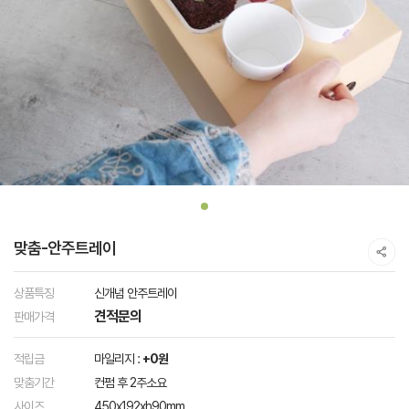
맞춤-안주트레이
상품특징
신개념 안주트레이
견적문의
판매가격
적립금
마일리지 :
+0원
맞춤기간
컨펌 후 2주소요
사이즈
450x192xh90mm