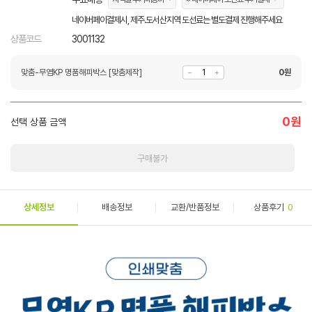
네이버페이결제시, 제주.도서산지역 도선료는 별도결제 진행해주세요
상품코드
3001132
맞춤-무염KP 명품해피박스 [맞춤제작]
0
원
0
원
선택 상품 금액
구매불가
상세정보
배송정보
교환/반품정보
상품후기
0