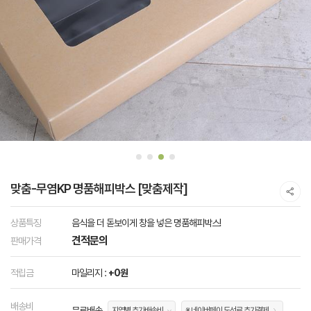
맞춤-무염KP 명품해피박스 [맞춤제작]
상품특징
음식을 더 돋보이게 창을 넣은 명품해피박스!
견적문의
판매가격
적립금
마일리지 :
+0원
배송비
무료배송
지역별 추가배송비
※ 네이버페이 도선료 추가결제