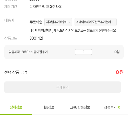
제작기간
디자인컨펌 후 3주 내외
배송비
무료배송
지역별 추가배송비
※ 네이버페이 도선료 추가결제
네이버페이결제시, 제주.도서산지역 도선료는 별도결제 진행해주세요
상품코드
3001421
맞춤제작-850cc 종이컵용기
0
원
0
원
선택 상품 금액
구매불가
상세정보
배송정보
교환/반품정보
상품후기
0