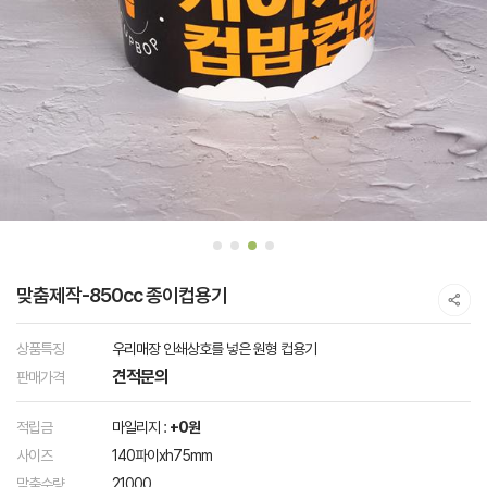
맞춤제작-850cc 종이컵용기
상품특징
우리매장 인쇄상호를 넣은 원형 컵용기
견적문의
판매가격
적립금
마일리지 :
+0원
사이즈
140파이xh75mm
맞춤수량
21000