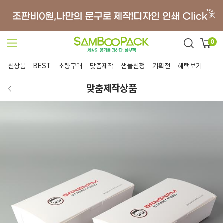
0
신상품
BEST
소량구매
맞춤제작
샘플신청
기획전
혜택보기
맞춤제작상품