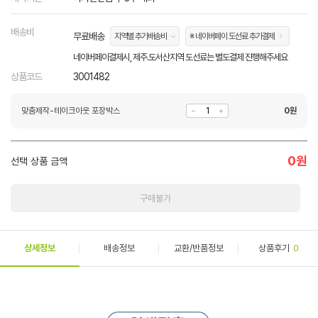
배송비
무료배송
지역별 추가배송비
※ 네이버페이 도선료 추가결제
네이버페이결제시, 제주.도서산지역 도선료는 별도결제 진행해주세요
상품코드
3001482
맞춤제작-테이크아웃 포장박스
0
원
0
원
선택 상품 금액
구매불가
상세정보
배송정보
교환/반품정보
상품후기
0