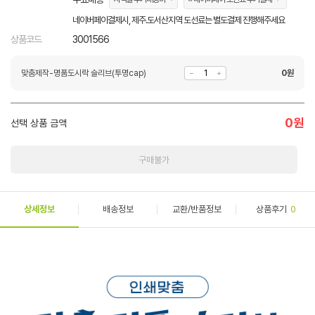
네이버페이결제시, 제주.도서산지역 도선료는 별도결제 진행해주세요
상품코드
3001566
맞춤제작-명품도시락 슬리브(투명cap)
0
원
0
원
선택 상품 금액
구매불가
상세정보
배송정보
교환/반품정보
상품후기
0