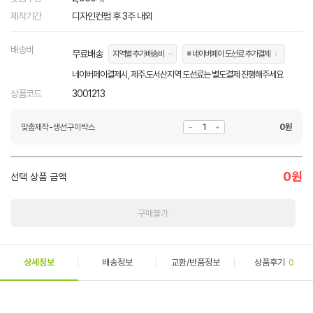
제작기간
디자인컨펌 후 3주 내외
배송비
무료배송
지역별 추가배송비
※ 네이버페이 도선료 추가결제
네이버페이결제시, 제주.도서산지역 도선료는 별도결제 진행해주세요
상품코드
3001213
맞춤제작-생선구이박스
0
원
0
원
선택 상품 금액
구매불가
상세정보
배송정보
교환/반품정보
상품후기
0