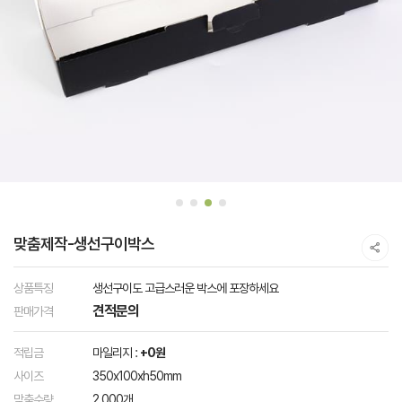
맞춤제작-생선구이박스
상품특징
생선구이도 고급스러운 박스에 포장하세요
견적문의
판매가격
적립금
마일리지 :
+0원
사이즈
350x100xh50mm
맞춤수량
2,000개