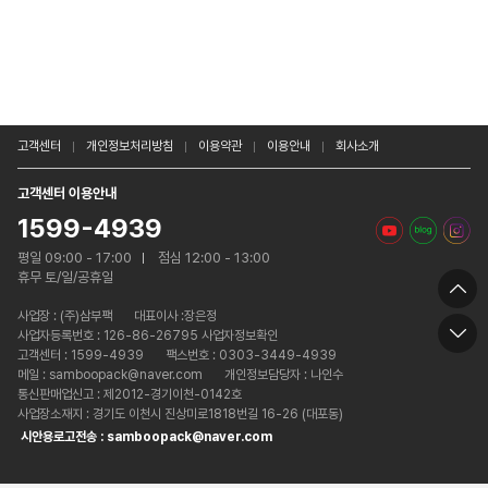
고객센터
개인정보처리방침
이용약관
이용안내
회사소개
고객센터 이용안내
1599-4939
평일 09:00 - 17:00
점심 12:00 - 13:00
휴무 토/일/공휴일
사업장 :
(주)삼부팩
대표이사 :장은정
사업자등록번호 : 126-86-26795 사업자정보확인
고객센터 : 1599-4939
팩스번호 : 0303-3449-4939
메일 : samboopack@naver.com
개인정보담당자 : 나인수
통신판매업신고 : 제2012-경기이천-0142호
사업장소재지 : 경기도 이천시 진상미로1818번길 16-26 (대포동)
시안용로고전송 : samboopack@naver.com