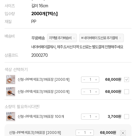
사이즈
길이 16cm
입수량
2000개 [1박스]
재질
PP
배송비
무료배송
지역별 추가배송비
※ 네이버페이 도선료 추가결제
네이버페이결제시, 제주.도서산지역 도선료는 별도결제 진행해주세요
상품코드
2000270
색상 선택하기
신형-PP백색포크)1매포장 [2000개]
68,000원
신형-PP흑색포크)1매포장 [2000개]
68,000원
소량이 필요하시다면!
신형-PP흑색포크)1매포장 100개
3,700원
신형-PP백색포크)1매포장 [2000개]
68,000원