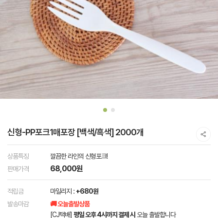
신형-PP포크1매포장 [백색/흑색] 2000개
상품특징
깔끔한 라인의 신형포크!
68,000원
판매가격
적립금
마일리지 :
+680원
발송마감
🚚 오늘출발상품
[CJ택배]
평일 오후 4시까지 결제 시
오늘 출발합니다