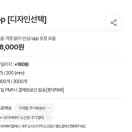
p [디자인선택]
음 걱정 없이 안심! opp 포장 모음
18,000원
일리지 :
+180원
75 / 200 (mm)
000개 / 3000개
일 PM1시 결제완료건 발송[롯데택배]
무료배송
지역별 추가배송비
※ 네이버페이 도선료 추가결제
이버페이결제시, 제주.도서산지역 도선료는 별도결제 진행해주세요