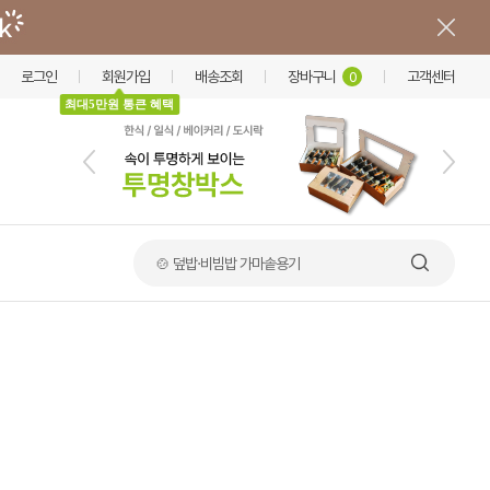
로그인
회원가입
배송조회
장바구니
고객센터
0
최대5만원 통큰 혜택
🍲 덮밥·비빔밥 가마솥용기