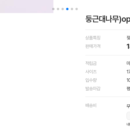
둥근대나무)op
상품특징
젖
판매가격
적립금
마
사이즈
1
입수량
1
발송마감
평
배송비
네