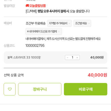
발송마감
🚚 오늘출발상품
[CJ택배]
평일 오후 4시까지 결제 시
오늘 출발합니다
배송비
조건부 무료배송
지역별 추가배송비
조건별 배송
※ 네이버페이 도선료 추가결제
네이버페이결제시, 제주.도서산지역 도선료는 별도결제 진행해주세요
상품코드
1000002795
블랙 스트라이프 33 1000장
40,000
원
40,000
원
선택 상품 금액
장바구니
바로구매