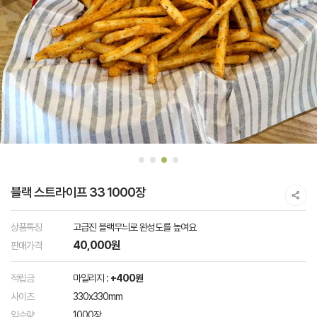
블랙 스트라이프 33 1000장
상품특징
고급진 블랙무늬로 완성도를 높여요
40,000원
판매가격
적립금
마일리지 :
+400원
사이즈
330x330mm
입수량
1000장