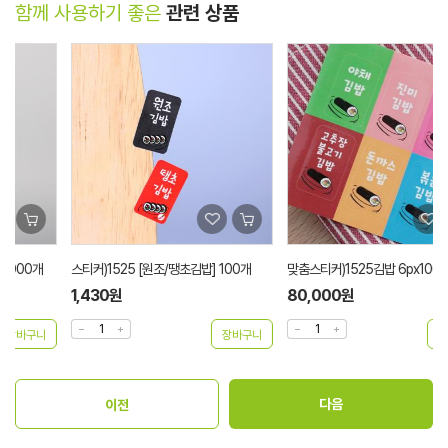
함께 사용하기 좋은
관련 상품
스티커)1525 [원조/땡초김밥] 100개
맞춤스티커)1525김밥 6px1000매
1,430원
80,000원