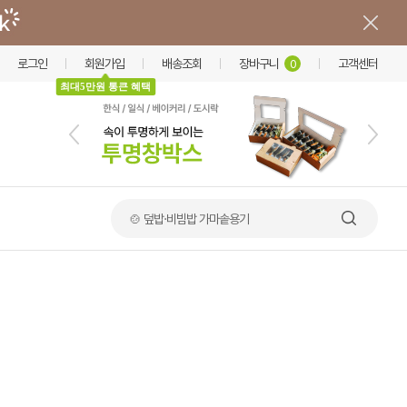
로그인
회원가입
배송조회
장바구니
고객센터
0
최대5만원 통큰 혜택
🍲 덮밥·비빔밥 가마솥용기