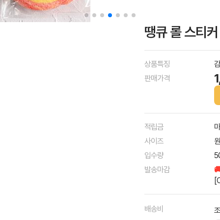
땡큐 롤 스티커 
상품특징
감
판매가격
적립금
마
사이즈
원
입수량
5
발송마감

[
배송비
조