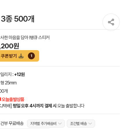
3종 500개
사한 마음을 담아 !땡큐 스티커
1,200원
쿠폰받기
1
일리지 :
+12원
형 25mm
00개
 오늘출발상품
CJ택배]
평일 오후 4시까지 결제 시
오늘 출발합니다
건부 무료배송
지역별 추가배송비
조건별 배송