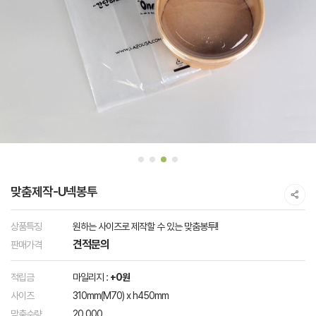
맞춤제작-U넥봉투
상품특징
원하는 사이즈로 제작할 수 있는 맞춤봉투!!
견적문의
판매가격
적립금
마일리지 :
+0원
사이즈
310mm(M70) x h450mm
맞춤수량
20,000