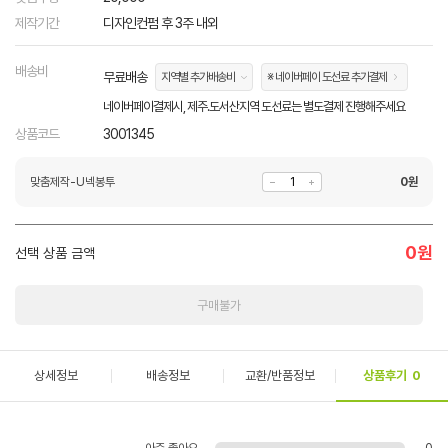
제작기간
디자인컨펌 후 3주 내외
배송비
무료배송
지역별 추가배송비
※ 네이버페이 도선료 추가결제
네이버페이결제시, 제주.도서산지역 도선료는 별도결제 진행해주세요
상품코드
3001345
맞춤제작-U넥봉투
0
원
0
원
선택 상품 금액
구매불가
상세정보
배송정보
교환/반품정보
상품후기
0