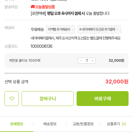
발송마감
🚚 오늘출발상품
[로젠택배]
평일 오후 4시까지 결제 시
오늘 출발합니다
배송비
무료배송
지역별 추가배송비
※ 네이버페이 도선료 추가결제
네이버페이결제시, 제주.도서산지역 도선료는 별도결제 진행해주세요
상품코드
1000008136
계란꽃 물티슈 1000매
32,000
원
32,000
원
선택 상품 금액
장바구니
바로구매
상세정보
배송정보
교환/반품정보
상품후기
25