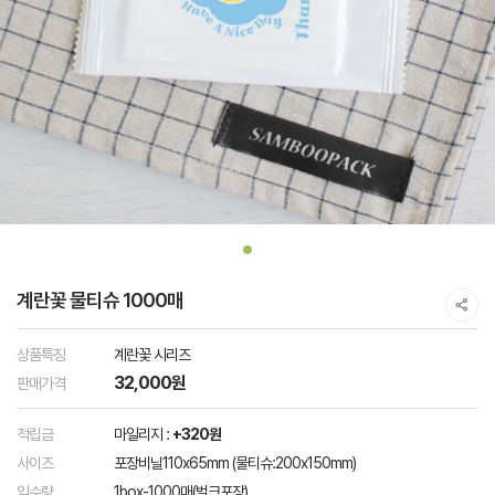
계란꽃 물티슈 1000매
상품특징
계란꽃 시리즈
32,000원
판매가격
적립금
마일리지 :
+320원
사이즈
포장비닐110x65mm (물티슈:200x150mm)
입수량
1box-1000매(벌크포장)