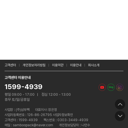
고객센터
개인정보처리방침
이용약관
이용안내
회사소개
고객센터 이용안내
1599-4939
평일 09:00 - 17:00
점심 12:00 - 13:00
휴무 토/일/공휴일
사업장 :
(주)삼부팩
대표이사 :장은정
사업자등록번호 : 126-86-26795 사업자정보확인
고객센터 : 1599-4939
팩스번호 : 0303-3449-4939
메일 : samboopack@naver.com
개인정보담당자 : 나인수