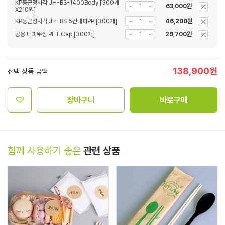
KP둥근정사각 JH-BS-1400Body [300개
63,000원
X210원]
KP둥근정사각 JH-BS 5칸내피PP [300개]
46,200원
공용 내피뚜껑 PET.Cap [300개]
29,700원
138,900
원
선택 상품 금액
장바구니
바로구매
함께 사용하기 좋은
관련 상품