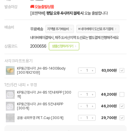
발송마감
🚚 오늘출발상품
[로젠택배]
평일 오후 4시까지 결제 시
오늘 출발합니다
배송비
무료배송
지역별 추가배송비
※ 네이버페이 도선료 추가결제
네이버페이결제시, 제주.도서산지역 도선료는 별도결제 진행해주세요
상품코드
2000656
샘플신청하러가기
사각크라프트용기
KP둥근정사각 JH-BS-1400Body
63,000원
[300개X210원]
1칸/5칸 내피 + 뚜껑
KP둥근정사각 JH-BS 1칸내피PP [300
46,200원
개]
KP둥근정사각 JH-BS 5칸내피PP
46,200원
[300개]
공용 내피뚜껑 PET.Cap [300개]
29,700원