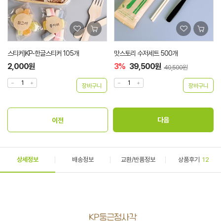
맛스토리 수저세트 500개
젓가락)블루반포장 7치/8치 [2000개]
3%
39,500원
68,000원
40,500원
상세정보
배송정보
교환/반품정보
상품후기
12