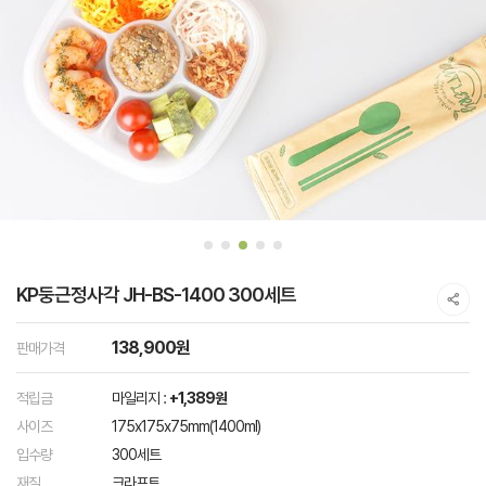
KP둥근정사각 JH-BS-1400 300세트
138,900원
판매가격
적립금
마일리지 :
+1,389원
사이즈
175x175x75mm(1400ml)
입수량
300세트
재질
크라프트